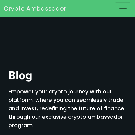
Перейти к содержимому
Crypto Ambassador
Основная навигация
Blog
Empower your crypto journey with our
platform, where you can seamlessly trade
and invest, redefining the future of finance
through our exclusive crypto ambassador
program