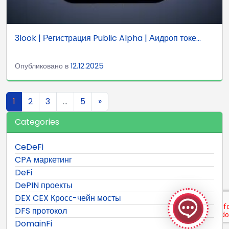
3look | Регистрация Public Alpha | Аидроп токе...
Опубликовано в
12.12.2025
Навигация по записям
1
2
3
…
5
»
Categories
CeDeFi
CPA маркетинг
GeekyBot
DeFi
DePIN проекты
онлайн
DEX CEX Кросс-чейн мосты
DFS протокол
DomainFi
Welcome to GeekyBot! Let me