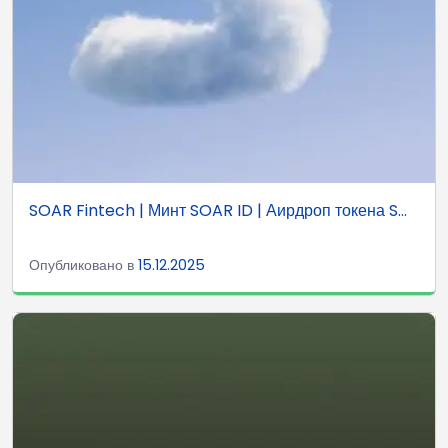
SOAR Fintech | Минт SOAR ID | Аирдроп токена S...
Опубликовано в
15.12.2025