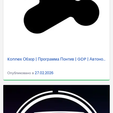
Konnex Обзор | Программа Понтив | GDP | Автоно...
Опубликовано в
27.02.2026