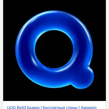
LIQD Веб3 Казино | Бесплатные спины | Аирдроп