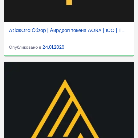
AtlasOra Обзор | Аирдроп токена AORA | ICO | T...
Опубликовано в
24.01.2026