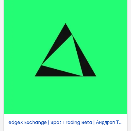
edgeX Exchange | Spot Trading Beta | Аирдроп Т...