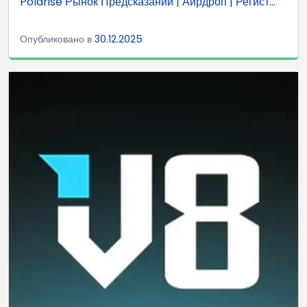
Polarise Рынок Предсказаний | Аирдроп | Регист...
Опубликовано в
30.12.2025