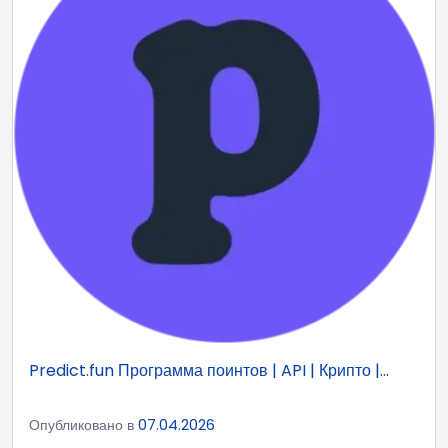
Predict.fun Программа поинтов | API | Крипто |...
Опубликовано в
07.04.2026