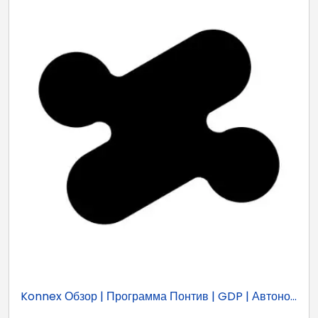
Konnex Обзор | Программа Понтив | GDP | Автоно...