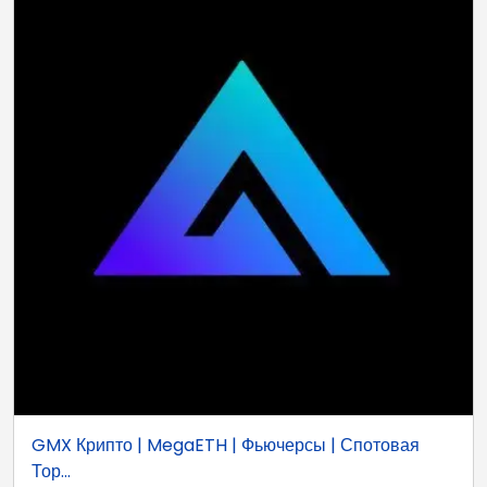
GMX Крипто | MegaETH | Фьючерсы | Спотовая
Тор...