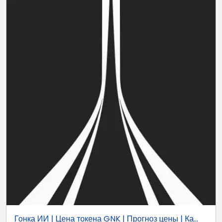
Гонка ИИ | Цена токена GNK | Прогноз цены | Ка...