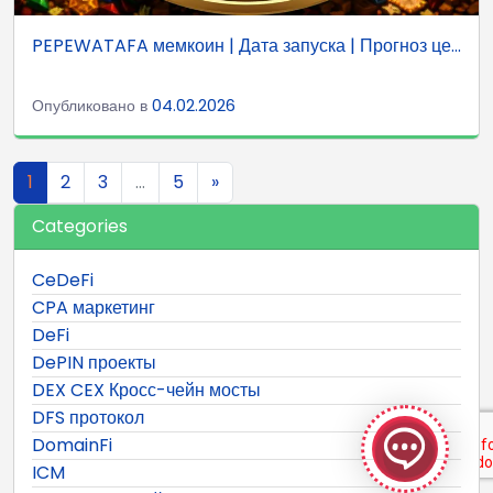
PEPEWATAFA мемкоин | Дата запуска | Прогноз це...
Опубликовано в
04.02.2026
Навигация по записям
1
2
3
…
5
»
Categories
CeDeFi
CPA маркетинг
DeFi
DePIN проекты
GeekyBot
DEX CEX Кросс-чейн мосты
онлайн
DFS протокол
DomainFi
ICM
Welcome to GeekyBot! Let me