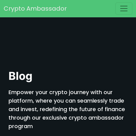
Перейти к содержимому
Crypto Ambassador
Основная навигация
Blog
Empower your crypto journey with our
platform, where you can seamlessly trade
and invest, redefining the future of finance
through our exclusive crypto ambassador
program