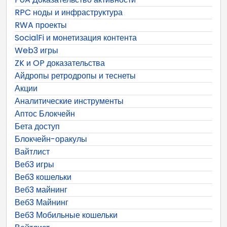
RPC ноды и инфраструктура
RWA проекты
SocialFi и монетизация контента
Web3 игры
ZK и OP доказательства
Айдропы ретродропы и теснеты
Акции
Аналитические инструменты
Аптос Блокчейн
Бета доступ
Блокчейн-оракулы
Вайтлист
Веб3 игры
Веб3 кошельки
Веб3 майнинг
Веб3 Майнинг
Веб3 Мобильные кошельки