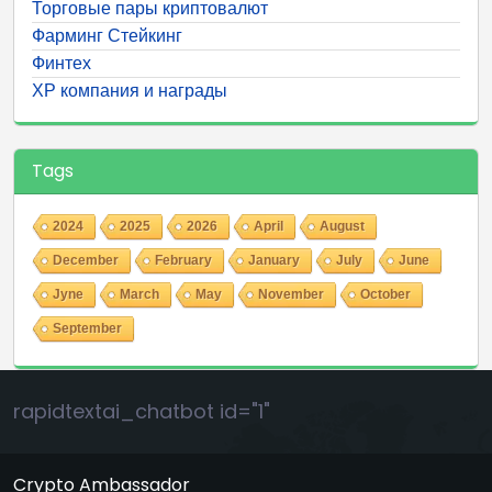
Торговые пары криптовалют
Фарминг Стейкинг
Финтех
ХР компания и награды
Tags
2024
2025
2026
April
August
December
February
January
July
June
Jyne
March
May
November
October
September
rapidtextai_chatbot id="1"
Crypto Ambassador