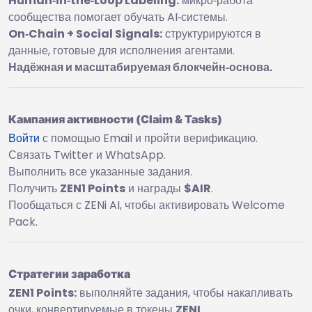
Human‑in‑the‑Loop Labeling:
микро‑работа
сообщества помогает обучать AI‑системы.
On‑Chain + Social Signals:
структурируются в
данные, готовые для исполнения агентами.
Надёжная и масштабируемая блокчейн‑основа.
Кампания активности (Claim & Tasks)
Войти
с помощью Email и пройти верификацию.
Связать Twitter и WhatsApp.
Выполнить все указанные задания.
Получить
ZEN1 Points
и награды
$AIR
.
Пообщаться с ZENi AI, чтобы активировать Welcome
Pack.
Стратегии заработка
ZEN1 Points:
выполняйте задания, чтобы накапливать
очки, конвертируемые в токены
ZENI
.