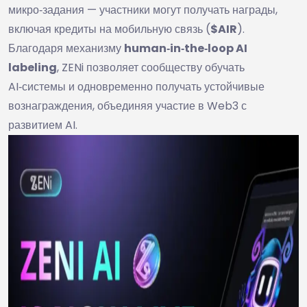
микро‑задания — участники могут получать награды,
включая кредиты на мобильную связь (
$AIR
).
Благодаря механизму
human‑in‑the‑loop AI
labeling
, ZENi позволяет сообществу обучать
AI‑системы и одновременно получать устойчивые
вознаграждения, объединяя участие в Web3 с
развитием AI.