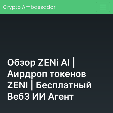
Перейти к содержимому
Crypto Ambassador
Основная навигация
Обзор ZENi AI |
Аирдроп токенов
ZENI | Бесплатный
Веб3 ИИ Агент