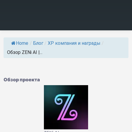
Home
/
Блог
/
ХР компания и награды
/
Обзор ZENi AI |...
Обзор проекта