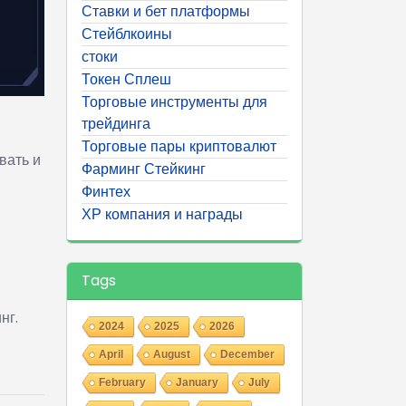
Ставки и бет платформы
Стейблкоины
стоки
Токен Сплеш
Торговые инструменты для
трейдинга
Торговые пары криптовалют
вать и
Фарминг Стейкинг
Финтех
ХР компания и награды
Tags
нг.
2024
2025
2026
April
August
December
February
January
July