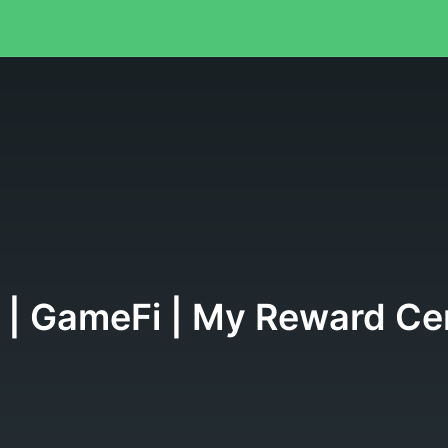
я
 | GameFi | My Reward Ce