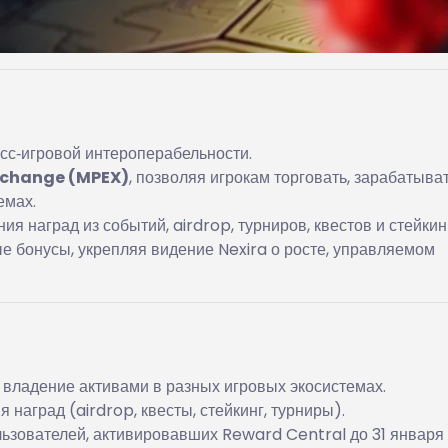
сс‑игровой интероперабельности.
xchange (MPEX)
, позволяя игрокам торговать, зарабатыват
емах.
я наград из событий, airdrop, турниров, квестов и стейкин
е бонусы, укрепляя видение Nexira о росте, управляемом
 владение активами в разных игровых экосистемах.
 наград (airdrop, квесты, стейкинг, турниры).
ьзователей, активировавших Reward Central до 31 января