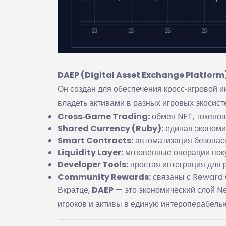
DAEP (Digital Asset Exchange Platform
Он создан для обеспечения кросс‑игровой и
владеть активами в разных игровых экосист
Cross‑Game Trading:
обмен NFT, токенов
Shared Currency (Ruby):
единая экономич
Smart Contracts:
автоматизация безопасн
Liquidity Layer:
мгновенные операции пок
Developer Tools:
простая интеграция для р
Community Rewards:
связаны с Reward C
Вкратце,
DAEP
— это экономический слой N
игроков и активы в единую интероперабельн