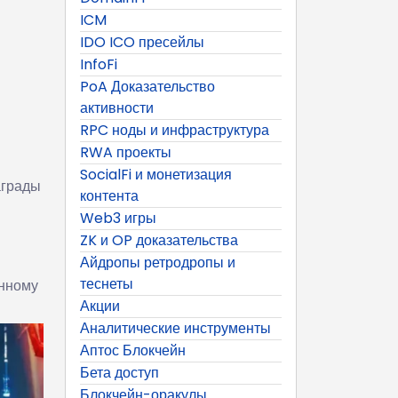
ICM
IDO ICO пресейлы
InfoFi
PoA Доказательство
активности
RPC ноды и инфраструктура
RWA проекты
SocialFi и монетизация
аграды
контента
Web3 игры
ZK и OP доказательства
Айдропы ретродропы и
теснеты
анному
Акции
Аналитические инструменты
Аптос Блокчейн
Бета доступ
Блокчейн-оракулы