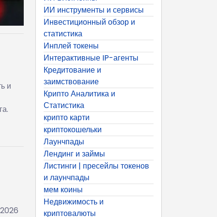
ИИ инструменты и сервисы
Инвестиционный обзор и
статистика
Инплей токены
Интерактивные IP-агенты
Кредитование и
заимствование
ь и
Крипто Аналитика и
Статистика
га.
крипто карти
криптокошельки
Лаунчпады
Лендинг и займы
Листинги | пресейлы токенов
и лаунчпады
мем коины
Недвижимость и
 2026
криптовалюты