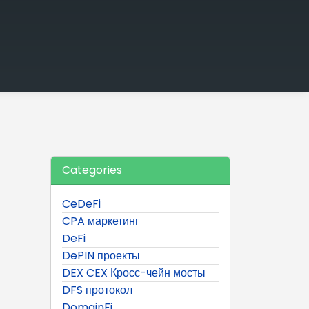
Categories
CeDeFi
CPA маркетинг
DeFi
DePIN проекты
DEX CEX Кросс-чейн мосты
DFS протокол
DomainFi