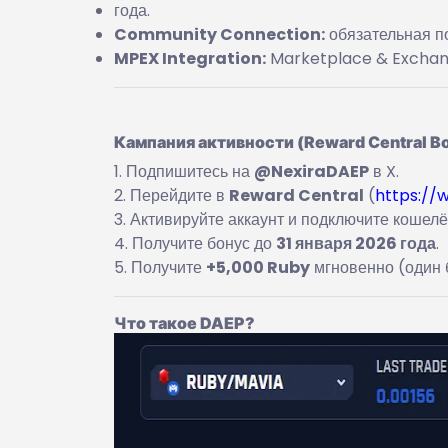
года.
Community Connection:
обязательная п
MPEX Integration:
Marketplace & Exchang
Кампания активности (Reward Central B
Подпишитесь на
@NexiraDAEP
в X.
Перейдите в
Reward Central
(
https://
Активируйте аккаунт и подключите кошелё
Получите бонус до
31 января 2026 года
.
Получите
+5,000 Ruby
мгновенно (один б
Что такое DAEP?