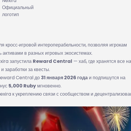
Nexira
Официальный
логотип
ля кросс‑игровой интероперабельности, позволяя игрокам
ь активами в разных игровых экосистемах.
xira запустила
Reward Central
— хаб, где хранятся все н
 и заработки за квесты.
Reward Central до
31 января 2026 года
и подпишутся на
онус
5,000 Ruby
мгновенно.
exira к укреплению связи с сообществом и децентрализов