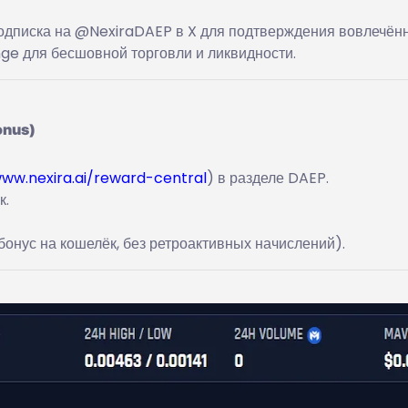
одписка на @NexiraDAEP в X для подтверждения вовлечённ
e для бесшовной торговли и ликвидности.
onus)
www.nexira.ai/reward-central
) в разделе DAEP.
к.
онус на кошелёк, без ретроактивных начислений).