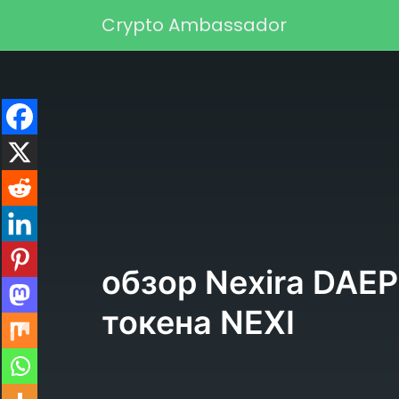
Перейти к содержимому
Crypto Ambassador
Основная навигаци
обзор Nexira DAEP
токена NEXI