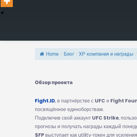
Home
/
Блог
/
ХР компания и награды
/
Обзор проекта
Fight.ID
, в партнёрстве с
UFC
и
Fight Fou
посвящённое единоборствам.
Подключив свой аккаунт
UFC Strike
, польз
прогнозы и получать награды каждый понед
$FP
выступает как utility‑токен для усилени