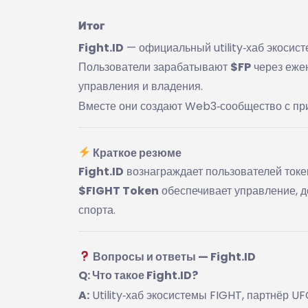
Итог
Fight.ID
— официальный utility‑хаб экосис
Пользователи зарабатывают
$FP
через еже
управления и владения.
Вместе они создают Web3‑сообщество с при
Краткое резюме
Fight.ID
вознаграждает пользователей ток
$FIGHT Token
обеспечивает управление, д
спорта.
Вопросы и ответы — Fight.ID
Q: Что такое Fight.ID?
A:
Utility‑хаб экосистемы FIGHT, партнёр UF