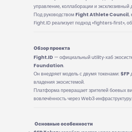
управление, коллаборации и эксклюзивный 
Под руководством
Fight Athlete Council
,
Fight.ID реализует подход «fighters‑first»
Обзор проекта
Fight.ID
— официальный utility‑хаб экосис
Foundation
.
Он внедряет модель с двумя токенами:
$FP
д
владения экосистемой.
Платформа превращает зрителей боевых видо
вовлечённость через Web3‑инфраструктуру
Основные особенности