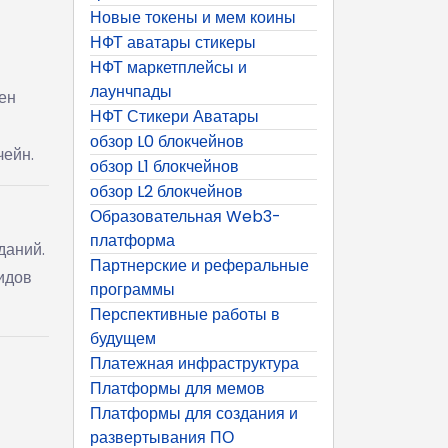
Новые токены и мем коины
НФТ аватары стикеры
НФТ маркетплейсы и
лаунчпады
ен
НФТ Стикери Аватары
обзор L0 блокчейнов
чейн.
обзор L1 блокчейнов
обзор L2 блокчейнов
Образовательная Web3-
платформа
даний.
Партнерские и реферальные
идов
программы
Перспективные работы в
будущем
Платежная инфраструктура
Платформы для мемов
Платформы для создания и
развертывания ПО