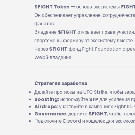
$FIGHT Token
— основа экосистемы
FIGH
Он обеспечивает управление, сотрудничест
фанатов.
Владение
$FIGHT
открывает права участия,
спортсмены формируют экосистему вместе.
Через
$FIGHT
фонд Fight Foundation стре
Web3‑владение.
Стратегии заработка
Делайте прогнозы на UFC Strike, чтобы зар
Boosting:
используйте
$FP
для усиления пр
Airdrops:
участвуйте в кампаниях Fight.ID
Governance:
держите
$FIGHT
, чтобы гол
Подключите Discord и кошелёк для эксклюз