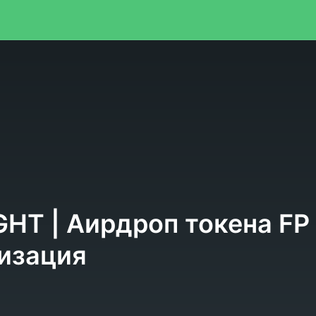
я
IGHT | Аирдроп токена FP
изация