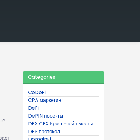
Categories
CeDeFi
CPA маркетинг
,
DeFi
DePIN проекты
ные
DEX CEX Кросс-чейн мосты
DFS протокол
вает
DomainFi