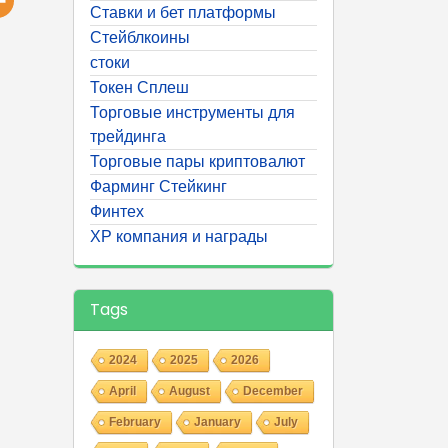
Ставки и бет платформы
Стейблкоины
стоки
Токен Сплеш
Торговые инструменты для
трейдинга
Торговые пары криптовалют
Фарминг Стейкинг
Финтех
ХР компания и награды
Tags
2024
2025
2026
April
August
December
February
January
July