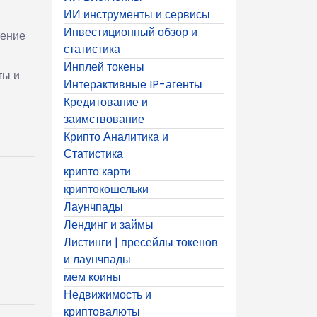
ИИ инструменты и сервисы
Инвестиционный обзор и
чение
статистика
Инплей токены
ты и
Интерактивные IP-агенты
Кредитование и
заимствование
Крипто Аналитика и
Статистика
крипто карти
криптокошельки
Лаунчпады
Лендинг и займы
Листинги | пресейлы токенов
и лаунчпады
мем коины
Недвижимость и
криптовалюты