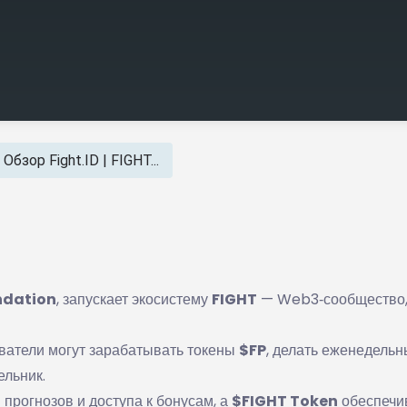
Обзор Fight.ID | FIGHT...
ndation
, запускает экосистему
FIGHT
— Web3‑сообщество
ователи могут зарабатывать токены
$FP
, делать еженедель
ельник.
я прогнозов и доступа к бонусам, а
$FIGHT Token
обеспечи