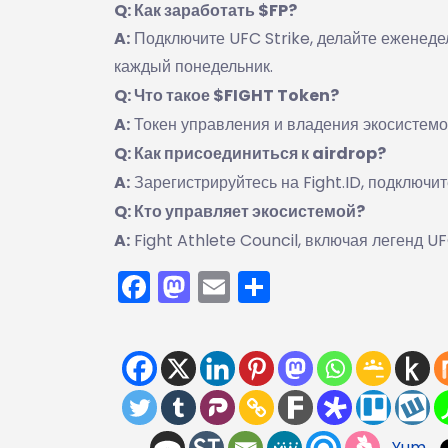
Q: Как заработать $FP?
A:
Подключите UFC Strike, делайте еженеде
каждый понедельник.
Q: Что такое $FIGHT Token?
A:
Токен управления и владения экосистемо
Q: Как присоединиться к airdrop?
A:
Зарегистрируйтесь на Fight.ID, подключит
Q: Кто управляет экосистемой?
A:
Fight Athlete Council, включая легенд U
Facebook
Mastodon
Email
Отправить
Yum