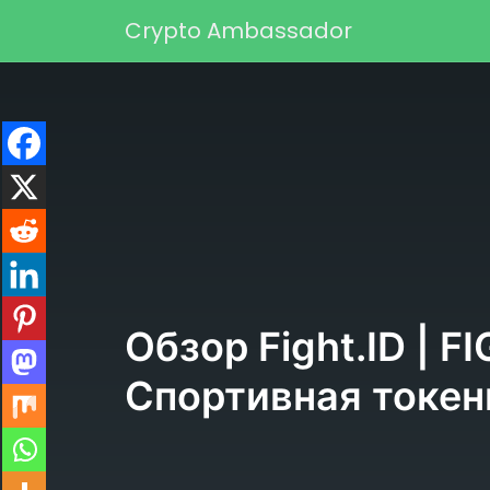
Перейти к содержимому
Crypto Ambassador
Основная навигаци
Обзор Fight.ID | F
Спортивная токен