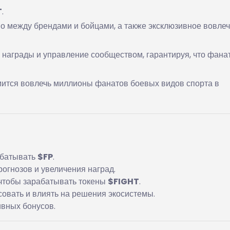
T
.
во между брендами и бойцами, а также эксклюзивное вовле
 награды и управление сообществом, гарантируя, что фана
мится вовлечь миллионы фанатов боевых видов спорта в
абатывать
$FP
.
огнозов и увеличения наград.
, чтобы зарабатывать токены
$FIGHT
.
осовать и влиять на решения экосистемы.
ивных бонусов.