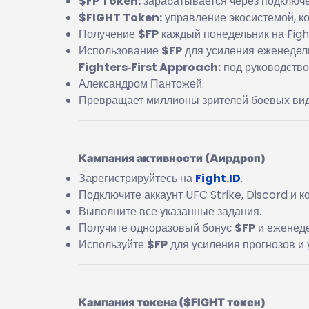
$FP Token:
зарабатывается через подключе
$FIGHT Token:
управление экосистемой, ко
Получение
$FP
каждый понедельник на Fight
Использование
$FP
для усиления еженедел
Fighters‑First Approach:
под руководство
Александром Пантожей.
Превращает миллионы зрителей боевых видо
Кампания активности (Аирдроп)
Зарегистрируйтесь на
Fight.ID
.
Подключите аккаунт UFC Strike, Discord и к
Выполните все указанные задания.
Получите одноразовый бонус
$FP
и еженеде
Используйте
$FP
для усиления прогнозов и у
Кампания токена ($FIGHT токен)