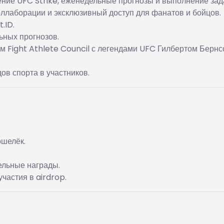
ние UFC Strike, еженедельные прогнозы и выполнение зад
ллаборации и эксклюзивный доступ для фанатов и бойцов.
.ID.
ьных прогнозов.
м Fight Athlete Council с легендами UFC Гилбертом Бернс
в спорта в участников.
ошелёк.
льные награды.
частия в airdrop.