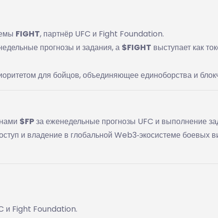
темы
FIGHT
, партнёр UFC и Fight Foundation.
недельные прогнозы и задания, а
$FIGHT
выступает как ток
оритетом для бойцов, объединяющее единоборства и блок
енами
$FP
за еженедельные прогнозы UFC и выполнение за
оступ и владение в глобальной Web3‑экосистеме боевых в
C и Fight Foundation.