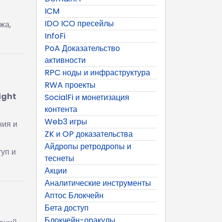
ICM
IDO ICO пресейлы
жа,
InfoFi
PoA Доказательство
активности
RPC ноды и инфраструктура
RWA проекты
ight
SocialFi и монетизация
контента
Web3 игры
ния и
ZK и OP доказательства
Айдропы ретродропы и
уп и
теснеты
Акции
Аналитические инструменты
Аптос Блокчейн
Бета доступ
Блокчейн-оракулы