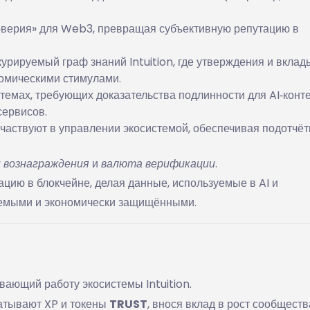
оверия» для Web3, превращая субъективную репутацию в
курируемый граф знаний Intuition, где утверждения и вклад
омическими стимулами.
темах, требующих доказательства подлинности для AI‑конте
сервисов.
частвуют в управлении экосистемой, обеспечивая подотчёт
 вознаграждения
и
валюта верификации
.
ацию в блокчейне, делая данные, используемые в AI и
емыми и экономически защищёнными.
вающий работу экосистемы Intuition.
атывают XP и токены
TRUST
, внося вклад в рост сообществ