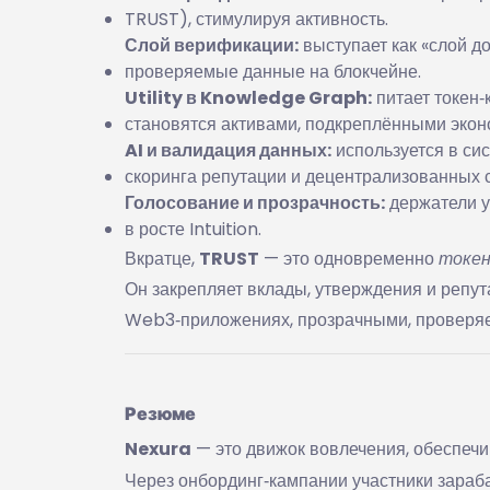
TRUST), стимулируя активность.
Слой верификации:
выступает как «слой д
проверяемые данные на блокчейне.
Utility в Knowledge Graph:
питает токен‑
становятся активами, подкреплёнными экон
AI и валидация данных:
используется в сис
скоринга репутации и децентрализованных 
Голосование и прозрачность:
держатели у
в росте Intuition.
Вкратце,
TRUST
— это одновременно
токен
Он закрепляет вклады, утверждения и репут
Web3‑приложениях, прозрачными, проверя
Резюме
Nexura
— это движок вовлечения, обеспечи
Через онбординг‑кампании участники зараб