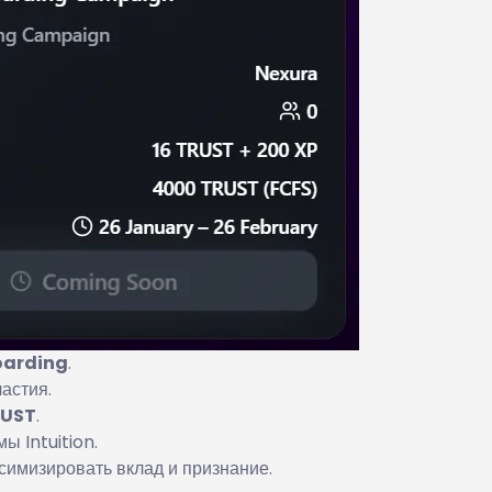
oarding
.
астия.
RUST
.
ы Intuition.
симизировать вклад и признание.