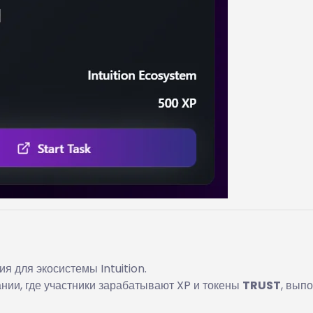
я для экосистемы Intuition.
нии, где участники зарабатывают XP и токены
TRUST
, вып