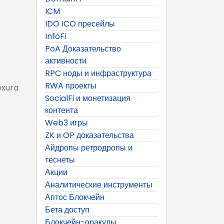
ICM
IDO ICO пресейлы
InfoFi
PoA Доказательство
активности
RPC ноды и инфраструктура
RWA проекты
exura
SocialFi и монетизация
контента
Web3 игры
ZK и OP доказательства
Айдропы ретродропы и
теснеты
Акции
Аналитические инструменты
Аптос Блокчейн
Бета доступ
Блокчейн-оракулы