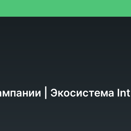
я
ампании | Экосистема Int