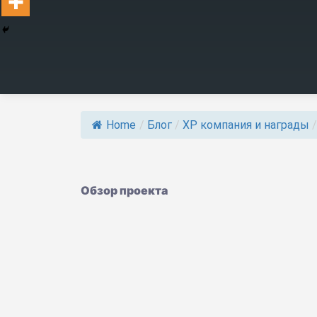
Home
/
Блог
/
ХР компания и награды
/
Обзор проекта