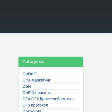
Categories
CeDeFi
CPA маркетинг
DeFi
DePIN проекты
DEX CEX Кросс-чейн мосты
DFS протокол
DomainFi