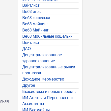
Вайтлист
Веб3 игры
Веб3 кошельки
Веб3 майнинг
Веб3 Майнинг
Веб3 Мобильные кошельки
Вейтлист
ДАО
Децентрализованное
здравоохранение
Децентрализованные рынки
прогнозов
Доходное Фермерство
Другое
Екосистема и новые проекты
ИИ Агенты и Персональные
олняя
Ассистенты
ИИ Блокчейны