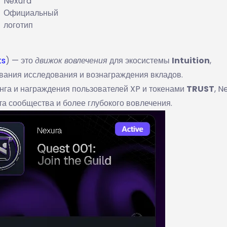
Nexura
Официальный
логотип
ts
) — это
движок вовлечения
для экосистемы
Intuition
,
ования исследования и вознаграждения вкладов.
га и награждения пользователей XP и токенами
TRUST
, N
а сообщества и более глубокого вовлечения.