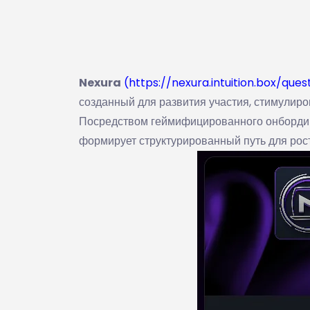
Nexura
(https://nexura.intuition.box/ques
созданный для развития участия, стимулир
Посредством геймифицированного онбордин
формирует структурированный путь для рост