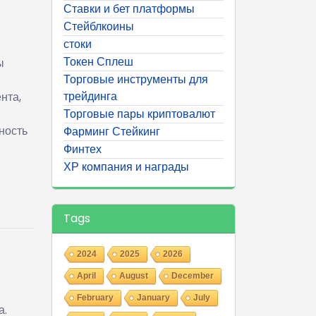
Ставки и бет платформы
Стейблкоины
стоки
Токен Сплеш
ы
Торговые инструменты для
трейдинга
нта,
Торговые пары криптовалют
ность
Фарминг Стейкинг
Финтех
ХР компания и награды
Tags
2024
2025
2026
April
August
December
February
January
July
а.