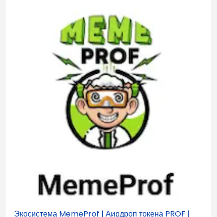
Экосистема MemeProf | Аирдроп токена PROF |