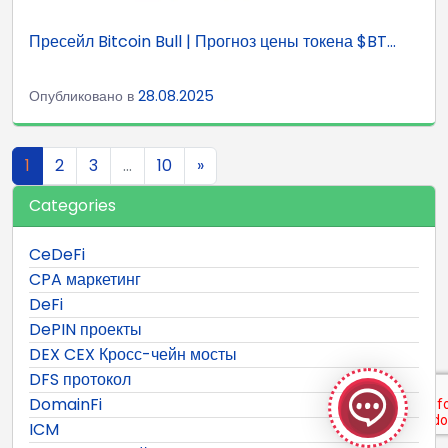
Пресейл Bitcoin Bull | Прогноз цены токена $BT...
Опубликовано в
28.08.2025
Навигация по записям
1
2
3
…
10
»
Categories
CeDeFi
CPA маркетинг
DeFi
DePIN проекты
GeekyBot
DEX CEX Кросс-чейн мосты
онлайн
DFS протокол
DomainFi
ICM
Welcome to GeekyBot! Let me