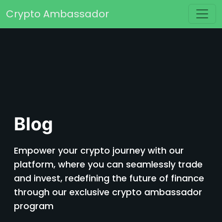
Перейти к содержимому
Crypto Ambassador
Основная навигация
Blog
Empower your crypto journey with our
platform, where you can seamlessly trade
and invest, redefining the future of finance
through our exclusive crypto ambassador
program