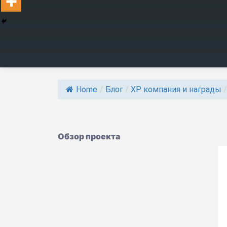
Home
/
Блог
/
ХР компания и награды
/
Обзор проекта