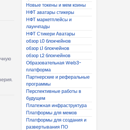
Новые токены и мем коины
НФТ аватары стикеры
НФТ маркетплейсы и
лаунчпады
НФТ Стикери Аватары
обзор L0 блокчейнов
обзор L1 блокчейнов
обзор L2 блокчейнов
очную
Образовательная Web3-
платформа
Партнерские и реферальные
верия.
программы
Перспективные работы в
будущем
Платежная инфраструктура
Платформы для мемов
Платформы для создания и
развертывания ПО