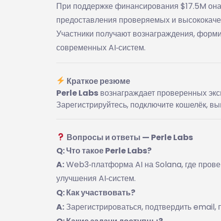
При поддержке финансирования $17.5M она
предоставления проверяемых и высококач
Участники получают вознаграждения, форми
современных AI‑систем.
Краткое резюме
Perle Labs
вознаграждает проверенных эксп
Зарегистрируйтесь, подключите кошелёк, вы
Вопросы и ответы — Perle Labs
Q: Что такое Perle Labs?
A:
Web3‑платформа AI на Solana, где пров
улучшения AI‑систем.
Q: Как участвовать?
A:
Зарегистрироваться, подтвердить email, 