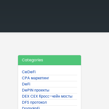
Categories
CeDeFi
CPA маркетинг
DeFi
DePIN проекты
DEX CEX Кросс-чейн мосты
DFS протокол
DomainFi