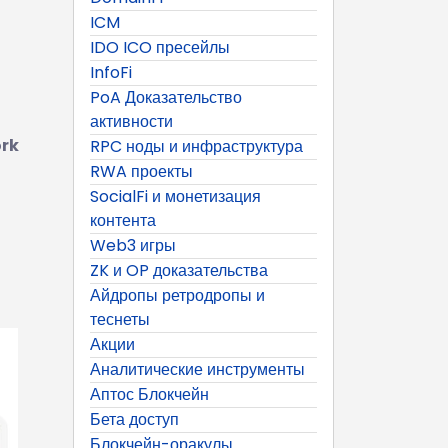
ICM
IDO ICO пресейлы
InfoFi
PoA Доказательство
активности
ork
RPC ноды и инфраструктура
RWA проекты
SocialFi и монетизация
контента
Web3 игры
ZK и OP доказательства
Айдропы ретродропы и
теснеты
Акции
Аналитические инструменты
Аптос Блокчейн
Бета доступ
Блокчейн-оракулы