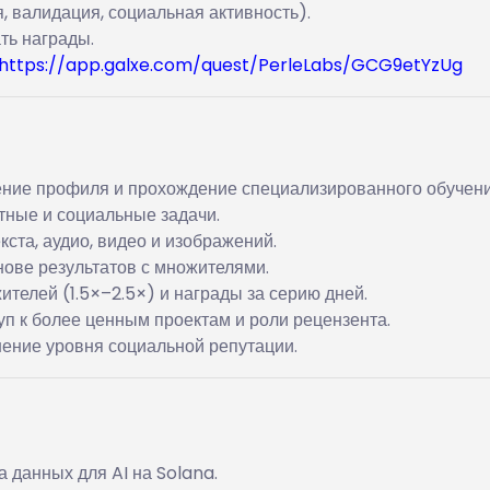
 валидация, социальная активность).
ть награды.
https://app.galxe.com/quest/PerleLabs/GCG9etYzUg
ение профиля и прохождение специализированного обучени
тные и социальные задачи.
ста, аудио, видео и изображений.
ове результатов с множителями.
телей (1.5×–2.5×) и награды за серию дней.
уп к более ценным проектам и роли рецензента.
ение уровня социальной репутации.
данных для AI на Solana.