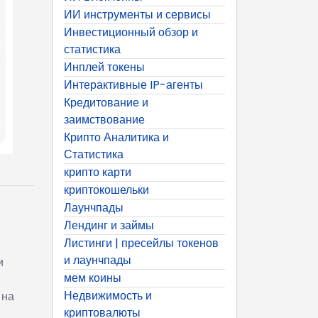
ИИ инструменты и сервисы
Инвестиционный обзор и
статистика
Инплей токены
Интерактивные IP-агенты
Кредитование и
заимствование
Крипто Аналитика и
Статистика
крипто карти
криптокошельки
Лаунчпады
Лендинг и займы
Листинги | пресейлы токенов
и лаунчпады
и
мем коины
Недвижимость и
 на
криптовалюты