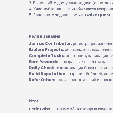
Выполняйте доступные задачи (аннотация,
Участвуйте раньше, чтобы максимизирова
Завершите задания Galxe:
Galxe Quest
:
Роли и задания
Join as Contributor:
регистрация, заполн
Explore Projects:
образовательные, точнос
Complete Tasks:
аннотация/валидация тек
Earn Rewards:
прозрачные выплаты на осн
Daily Check‑ins:
активация бонусных множи
Build Reputation:
открытие бейджей, дост
Refer Others:
получение комиссий и повыш
Итог
Perle Labs
— это Web3‑платформа качества 