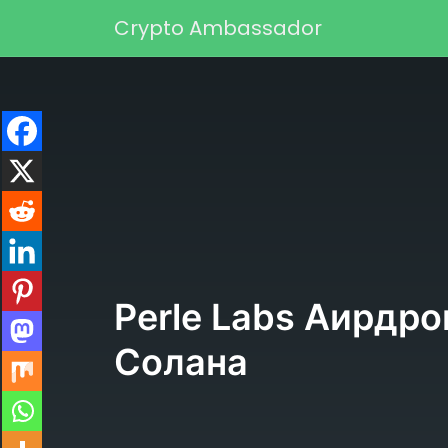
Перейти к содержимому
Crypto Ambassador
Основная навигаци
Perle Labs Аирдро
Солана