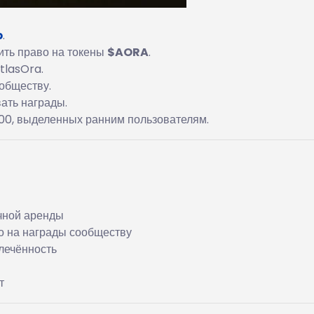
p
.
ить право на токены
$AORA
.
tlasOra.
ообществу.
ать награды.
00, выделенных ранним пользователям.
чной аренды
 на награды сообществу
лечённость
т