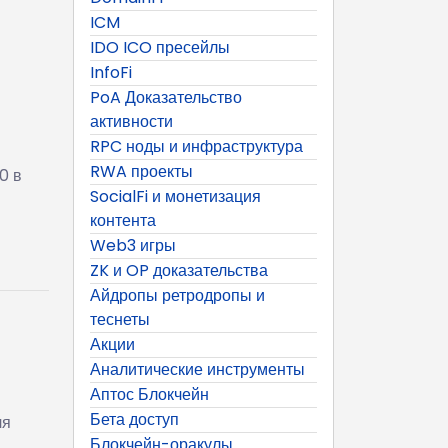
ICM
IDO ICO пресейлы
InfoFi
PoA Доказательство
активности
RPC ноды и инфраструктура
RWA проекты
0 в
SocialFi и монетизация
контента
Web3 игры
ZK и OP доказательства
Айдропы ретродропы и
теснеты
Акции
Аналитические инструменты
Аптос Блокчейн
Бета доступ
ля
Блокчейн-оракулы