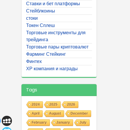
Ставки и бет платформы
Стейблкоины
стоки
Токен Сплеш
Торговые инструменты для
трейдинга
Торговые пары криптовалют
Фарминг Стейкинг
Финтех
ХР компания и награды
Tags
2024
2025
2026
April
August
December
February
January
July