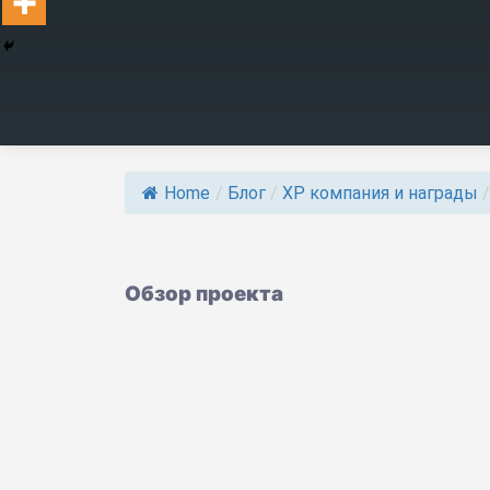
Home
/
Блог
/
ХР компания и награды
/
Обзор проекта