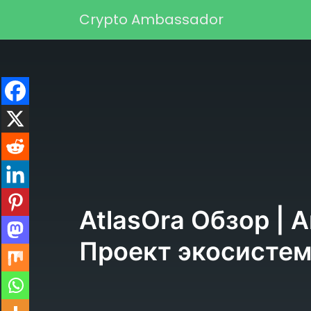
Перейти к содержимому
Crypto Ambassador
Основная навигаци
AtlasOra Обзор | А
Проект экосистем