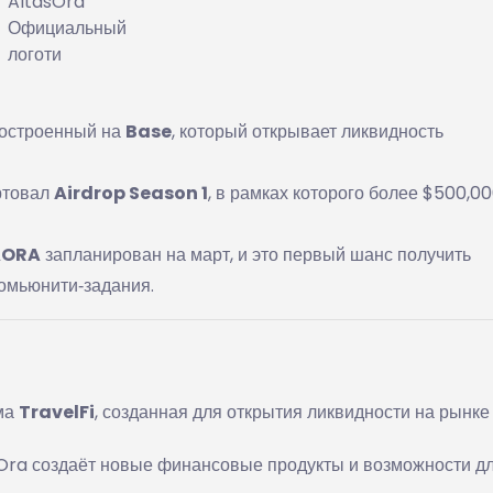
AltasOra
Официальный
логоти
построенный на
Base
, который открывает ликвидность
артовал
Airdrop Season 1
, в рамках которого более $500,00
AORA
запланирован на март, и это первый шанс получить
омьюнити‑задания.
ма
TravelFi
, созданная для открытия ликвидности на рынке
Ora создаёт новые финансовые продукты и возможности д