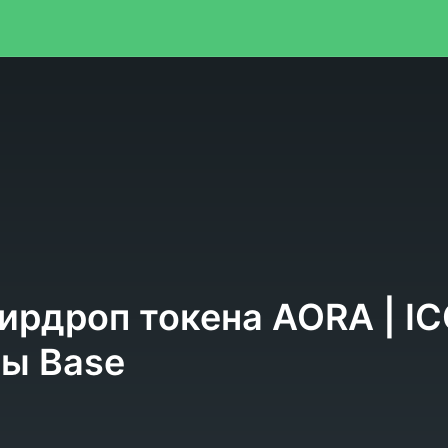
я
ирдроп токена AORA | ICO 
ы Base