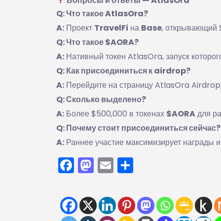
Вопросы и ответы — AtlasOra
Q: Что такое AtlasOra?
A:
Проект
TravelFi
на
Base
, открывающий 
Q: Что такое $AORA?
A:
Нативный токен AtlasOra, запуск которог
Q: Как присоединиться к airdrop?
A:
Перейдите на страницу AtlasOra Airdrop,
Q: Сколько выделено?
A:
Более $500,000 в токенах
$AORA
для ра
Q: Почему стоит присоединиться сейчас?
A:
Раннее участие максимизирует награды и
Facebook
Mastodon
Email
Отправить