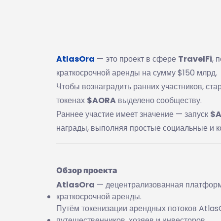
AtlasOra
— это проект в сфере
TravelFi
, 
краткосрочной аренды на сумму $150 млрд.
Чтобы вознаградить ранних участников, ст
токенах
$AORA
выделено сообществу.
Раннее участие имеет значение — запуск
$
награды, выполняя простые социальные и к
Обзор проекта
AtlasOra
— децентрализованная платфор
краткосрочной аренды.
Путём токенизации арендных потоков Atlas
путешественников, хозяев и инвесторов.