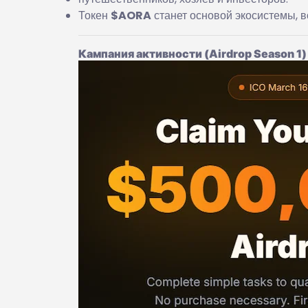
Токен
$AORA
станет основой экосистемы, в
Кампания активности (Airdrop Season 1)