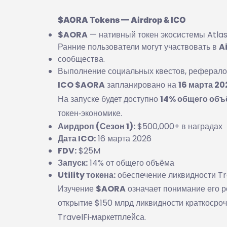
$AORA Tokens — Airdrop & ICO
$AORA
— нативный токен экосистемы Atlas
Ранние пользователи могут участвовать в
A
сообщества.
Выполнение социальных квестов, рефералов
ICO $AORA
запланировано на
16 марта 20
На запуске будет доступно
14% общего объ
токен‑экономике.
Аирдроп (Сезон 1):
$500,000+ в наградах
Дата ICO:
16 марта 2026
FDV:
$25M
Запуск:
14% от общего объёма
Utility токена:
обеспечение ликвидности Tra
Изучение
$AORA
означает понимание его р
открытие $150 млрд ликвидности краткосро
TravelFi‑маркетплейса.