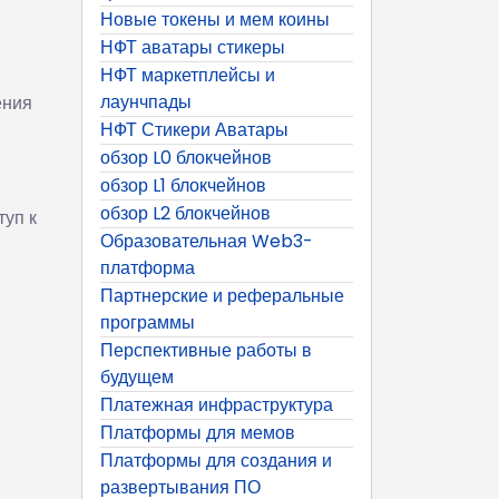
Новые токены и мем коины
НФТ аватары стикеры
НФТ маркетплейсы и
лаунчпады
ения
НФТ Стикери Аватары
обзор L0 блокчейнов
обзор L1 блокчейнов
обзор L2 блокчейнов
туп к
Образовательная Web3-
платформа
Партнерские и реферальные
программы
Перспективные работы в
будущем
Платежная инфраструктура
Платформы для мемов
Платформы для создания и
развертывания ПО