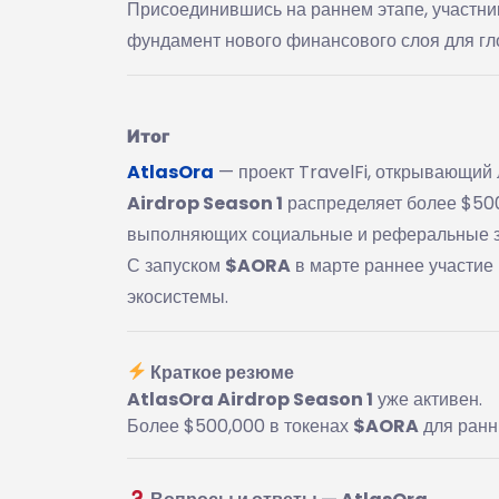
Присоединившись на раннем этапе, участни
фундамент нового финансового слоя для гл
Итог
AtlasOra
— проект TravelFi, открывающий 
Airdrop Season 1
распределяет более $500
выполняющих социальные и реферальные з
С запуском
$AORA
в марте раннее участие
экосистемы.
Краткое резюме
AtlasOra Airdrop Season 1
уже активен.
Более $500,000 в токенах
$AORA
для ранн