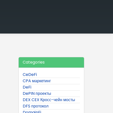
Categories
CeDeFi
CPA маркетинг
DeFi
DePIN проекты
DEX CEX Кросс-чейн мосты
DFS протокол
DomainFi