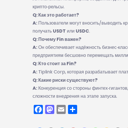
крипто‑рельсы.
Q: Как это работает?
A:
Пользователи могут вносить/выводить кр
получать
USDT
или
USDC
.
Q: Почему Fin важен?
A:
Он обеспечивает надёжность бизнес‑клас
предприятиям бесшовно перемещать милли
Q: Кто стоит за Fin?
A:
Tiplink Corp, которая разрабатывает пл
Q: Какие риски существуют?
A:
Конкуренция со стороны финтех‑гигантов,
сложности внедрения на этапе запуска.
Facebook
Mastodon
Email
Отправить