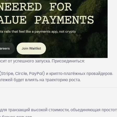
исит от успешного запуска. Присоединиться:
Stripe, Circle, PayPal) и крипто‑платёжных провайдеров.
тежей будет влиять на траекторию роста.
для транзакций высокой стоимости, объединяющая простот