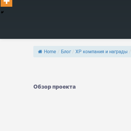
Home
/
Блог
/
ХР компания и награды
/
Обзор проекта