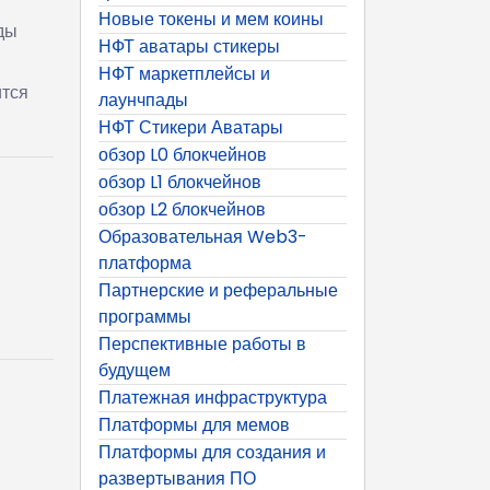
Новые токены и мем коины
ды
НФТ аватары стикеры
НФТ маркетплейсы и
ится
лаунчпады
НФТ Стикери Аватары
обзор L0 блокчейнов
обзор L1 блокчейнов
обзор L2 блокчейнов
Образовательная Web3-
платформа
Партнерские и реферальные
программы
Перспективные работы в
будущем
Платежная инфраструктура
Платформы для мемов
Платформы для создания и
развертывания ПО