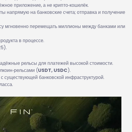
ёжное приложение, а не крипто‑кошелёк.
юты напрямую на банковские счета; отправка и получение
несу мгновенно перемещать миллионы между банками или
 продукта в процессе.
5).
адёжные рельсы для платежей высокой стоимости.
лкоин‑рельсами (
USDT, USDC
).
 с существующей банковской инфраструктурой.
ласса.