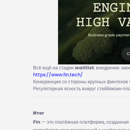
Всё ещё на стадии
waitlist
; внедрение зав
https://www.fin.tech/
Конкуренция со стороны крупных финтехов (
Регуляторная ясность вокруг стейблкоин‑пла
Итог
Fin
— это платёжная платформа, созданная 