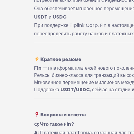
потребительских приложений с надёжностью
Она обеспечивает мгновенное перемещение
USDT
и
USDC
.
При поддержке Tiplink Corp, Fin в настоящ
переопределить работу банков и платёжных
Краткое резюме
Fin
— платформа платежей нового поколени
Рельсы бизнес‑класса для транзакций высок
Мгновенное перемещение миллионов между 
Поддержка
USDT/USDC
, сейчас на стадии
Вопросы и ответы
Q: Что такое Fin?
A:
Платёжная платформа, созданная для тра