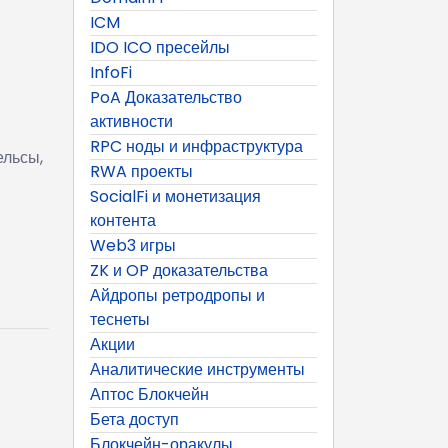
ICM
IDO ICO пресейлы
InfoFi
PoA Доказательство
активности
RPC ноды и инфраструктура
ельсы,
RWA проекты
SocialFi и монетизация
контента
Web3 игры
ZK и OP доказательства
Айдропы ретродропы и
теснеты
Акции
Аналитические инструменты
Аптос Блокчейн
Бета доступ
Блокчейн-оракулы