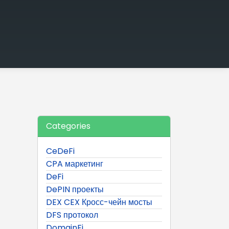
Categories
CeDeFi
CPA маркетинг
DeFi
DePIN проекты
DEX CEX Кросс-чейн мосты
DFS протокол
DomainFi