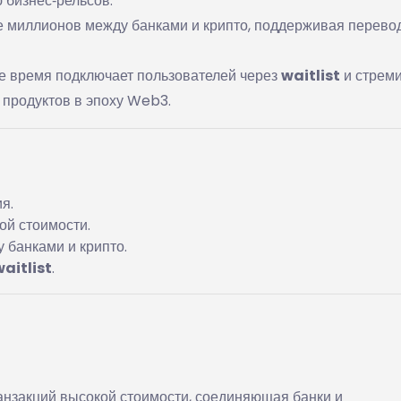
 бизнес‑рельсов.
 миллионов между банками и крипто, поддерживая перево
ее время подключает пользователей через
waitlist
и стрем
 продуктов в эпоху Web3.
я.
ой стоимости.
банками и крипто.
waitlist
.
нзакций высокой стоимости, соединяющая банки и