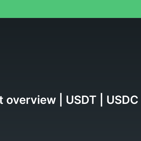
я
ect overview | USDT | USDC