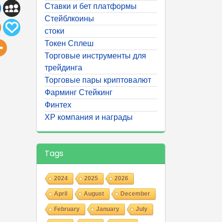
Ставки и бет платформы
Стейблкоины
стоки
Токен Сплеш
Торговые инструменты для
трейдинга
Торговые пары криптовалют
Фарминг Стейкинг
Финтех
ХР компания и награды
Tags
2024
2025
2026
April
August
December
February
January
July