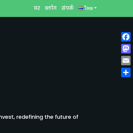
घर
ब्लॉग
संपर्क
ไทย
Face
Mast
Emai
Shar
est, redefining the future of