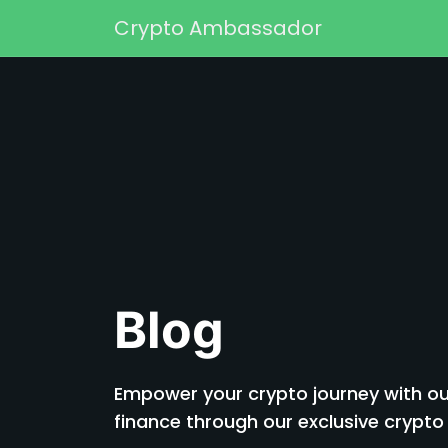
Skip to content
Crypto Ambassador
Main Navigation
Blog
Empower your crypto journey with our
finance through our exclusive cryp