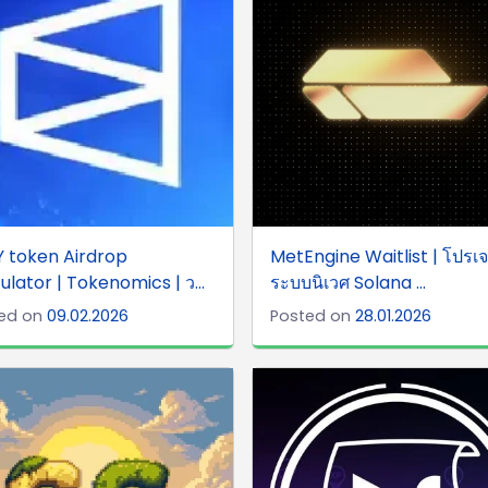
 token Airdrop
MetEngine Waitlist | โปรเจ
ulator | Tokenomics | ว...
ระบบนิเวศ Solana ...
ed on
09.02.2026
Posted on
28.01.2026