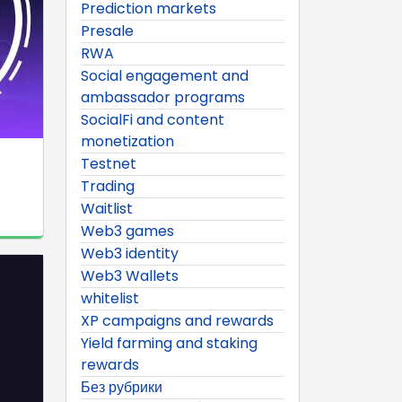
Prediction markets
Presale
RWA
Social engagement and
ambassador programs
SocialFi and content
monetization
Testnet
Trading
Waitlist
Web3 games
Web3 identity
Web3 Wallets
whitelist
XP campaigns and rewards
Yield farming and staking
rewards
Без рубрики