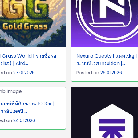
 Grass World | รายชื่อรอ
Nexura Quests | แคมเปญ |
list) | Aird...
ระบบนิเวศ Intuition |...
ed on
27.01.2026
Posted on
26.01.2026
์คอยน์ที่มีศักยภาพ 1000x |
รอัปเดตปี ...
ed on
24.01.2026