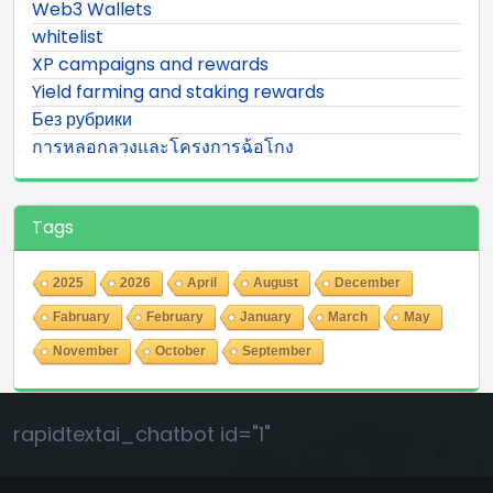
Web3 Wallets
whitelist
XP campaigns and rewards
Yield farming and staking rewards
Без рубрики
การหลอกลวงและโครงการฉ้อโกง
Tags
2025
2026
April
August
December
Fabruary
February
January
March
May
November
October
September
rapidtextai_chatbot id="1"