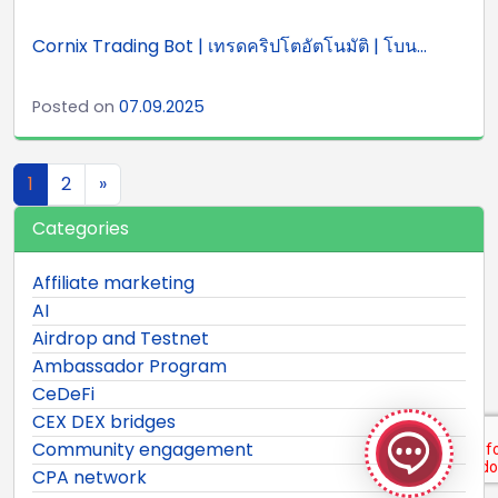
Cornix Trading Bot | เทรดคริปโตอัตโนมัติ | โบน...
Posted on
07.09.2025
Posts navigation
1
2
»
Categories
Affiliate marketing
AI
Airdrop and Testnet
Ambassador Program
GeekyBot
CeDeFi
online
CEX DEX bridges
Community engagement
CPA network
Welcome to GeekyBot! Let me