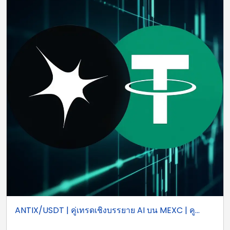
ANTIX/USDT | คู่เทรดเชิงบรรยาย AI บน MEXC | คู...