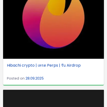
Hibachi crypto | เทรด Perps | รับ Airdrop
Posted on
28.09.2025