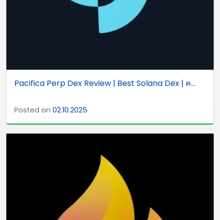
Pacifica Perp Dex Review | Best Solana Dex | ค...
Posted on
02.10.2025