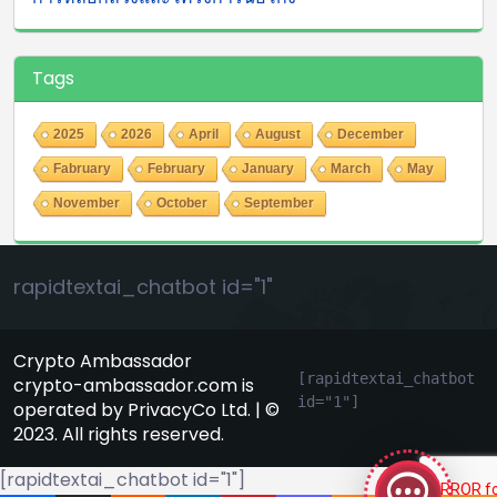
Tags
2025
2026
April
August
December
Fabruary
February
January
March
May
November
October
September
rapidtextai_chatbot id="1"
Crypto Ambassador
[rapidtextai_chatbot 
crypto-ambassador.com is
id="1"]
operated by PrivacyCo Ltd. | ©
GeekyBot
2023. All rights reserved.
online
[rapidtextai_chatbot id="1"]