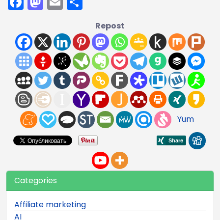
Facebook
Mastodon
Email
Share
Repost
Yum
Categories
Affiliate marketing
AI