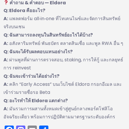
คำถาม & คำตอบ — Eldora
Q: Eldora คืออะไร?
A:
แพลตฟอร์ม all‑in‑one ที่โทเคนไนซ์และจัดการสินทรัพย์
จริงบนเชน
Q: ฉันสามารถลงทุนในสินทรัพย์อะไรได้บ้าง?
A:
อสังหาริมทรัพย์ พันธบัตร ตลาดสินเชื่อ และพูล RWA อื่น ๆ
Q: ฉันจะได้รับผลตอบแทนอย่างไร?
A:
ผ่านพูลที่ผ่านการตรวจสอบ, staking, การให้กู้ และกลยุทธ์
การ reinvest
Q: ฉันจะเข้าร่วมได้อย่างไร?
A:
คลิก “Early Access” บนเว็บไซต์ Eldora กรอกอีเมล และ
เข้าร่วมรายชื่อรอ Beta
Q: อะไรทำให้ Eldora แตกต่าง?
A:
มันรวมการผสานทั้งหมดเข้าสู่ศูนย์กลางพอร์ตโฟลิโอ
อัจฉริยะเดียว พร้อมการปฏิบัติตามมาตรฐานระดับองค์กร