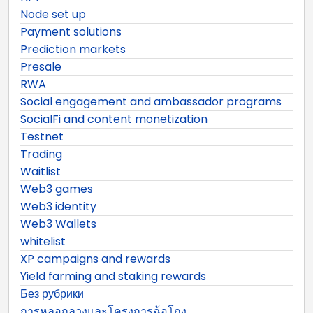
Node set up
Payment solutions
Prediction markets
Presale
RWA
Social engagement and ambassador programs
SocialFi and content monetization
Testnet
Trading
Waitlist
Web3 games
Web3 identity
Web3 Wallets
whitelist
XP campaigns and rewards
Yield farming and staking rewards
Без рубрики
การหลอกลวงและโครงการฉ้อโกง