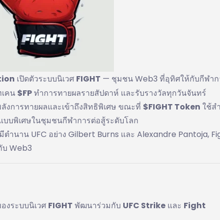
tion
เปิดตัวระบบนิเวศ
FIGHT
— ชุมชน Web3 ที่อุทิศให้กับกีฬากา
โทเคน
$FP
ทำการทายผลรายสัปดาห์ และรับรางวัลทุกวันจันทร์
มพลังการทายผลและเข้าถึงสิทธิพิเศษ ขณะที่
$FIGHT Token
ใช้สำ
แบบพิเศษในชุมชนกีฬาการต่อสู้ระดับโลก
งมีตำนาน UFC อย่าง Gilbert Burns และ Alexandre Pantoja, Fi
ากับ Web3
รของระบบนิเวศ
FIGHT
พัฒนาร่วมกับ
UFC Strike
และ
Fight