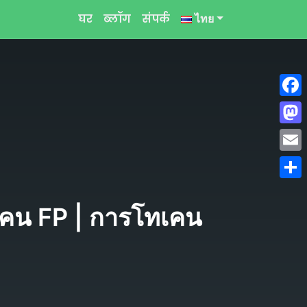
घर
ब्लॉग
संपर्क
ไทย
Face
Mast
Emai
Shar
เคน FP | การโทเคน