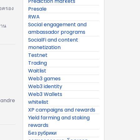
Prediction markets
ือครอง
Presale
RWA
Social engagement and
่าน
ambassador programs
SocialFi and content
monetization
Testnet
Trading
Waitlist
Web3 games
Web3 identity
Web3 Wallets
xandre
whitelist
XP campaigns and rewards
Yield farming and staking
rewards
Без рубрики