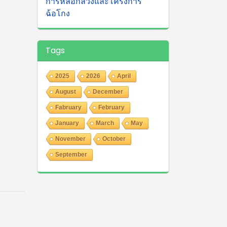
การหลอกลวงและโครงการ
ฉ้อโกง
Tags
2025
2026
April
August
December
Fabruary
February
January
March
May
November
October
September