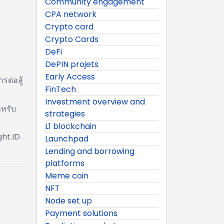
Community engagement
CPA network
Crypto card
Crypto Cards
DeFi
DePIN projets
Early Access
รต่อสู้
FinTech
Investment overview and
หรับ
strategies
L1 blockchain
ght.ID
Launchpad
Lending and borrowing
platforms
Meme coin
NFT
Node set up
Payment solutions