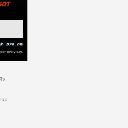
งิน
drop