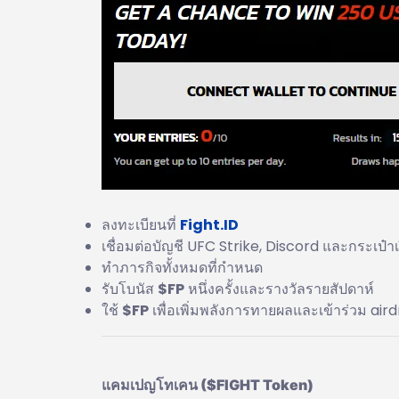
ลงทะเบียนที่
Fight.ID
เชื่อมต่อบัญชี UFC Strike, Discord และกระเป๋าเ
ทำภารกิจทั้งหมดที่กำหนด
รับโบนัส
$FP
หนึ่งครั้งและรางวัลรายสัปดาห์
ใช้
$FP
เพื่อเพิ่มพลังการทายผลและเข้าร่วม air
แคมเปญโทเคน ($FIGHT Token)