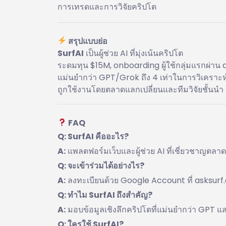
การเทรดและการวิจัยคริปโต
สรุปแบบย่อ
SurfAI
เป็นผู้ช่วย AI ที่มุ่งเน้นคริปโต
ระดมทุน $15M, onboarding ผู้ใช้กลุ่มแรกผ่าน a
แม่นยำกว่า GPT/Grok ถึง 4 เท่าในการวิเคราะห
ถูกใช้งานโดยตลาดแลกเปลี่ยนและทีมวิจัยชั้นนำ
FAQ
Q: SurfAI คืออะไร?
A:
แพลตฟอร์มเว็บและผู้ช่วย AI ที่เชี่ยวชาญตลา
Q: จะเข้าร่วมได้อย่างไร?
A:
ลงทะเบียนด้วย Google Account ที่ asksurf.ai
Q: ทำไม SurfAI ถึงสำคัญ?
A:
มอบข้อมูลเชิงลึกคริปโตที่แม่นยำกว่า GPT แ
Q: ใครใช้ SurfAI?