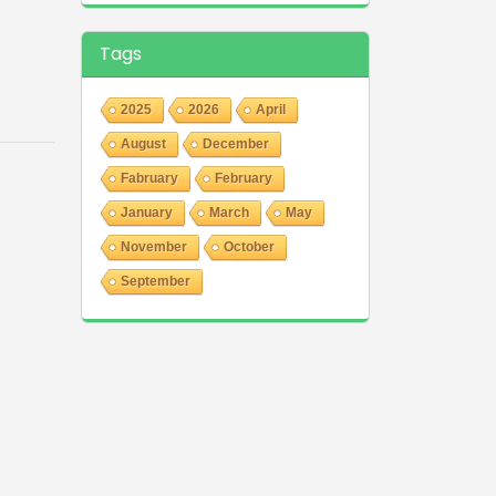
Tags
2025
2026
April
August
December
Fabruary
February
January
March
May
November
October
September