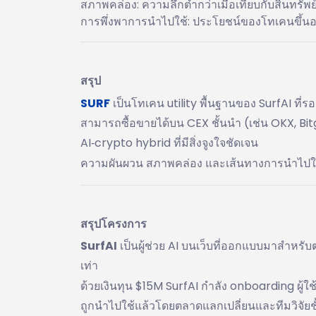
สภาพคล่อง: ความลึกต่ำกว่าเมื่อเทียบกับสินทรัพ
การพึ่งพาการนำไปใช้: ประโยชน์ของโทเคนขึ้นอย
สรุป
SURF
เป็นโทเคน utility พื้นฐานของ SurfAI ที
สามารถซื้อขายได้บน CEX ชั้นนำ (เช่น OKX, B
AI‑crypto hybrid ที่มีสิ่งจูงใจชัดเจน
ความผันผวน สภาพคล่อง และเส้นทางการนำไปใช
สรุปโครงการ
SurfAI
เป็นผู้ช่วย AI บนเว็บที่ออกแบบมาสำห
เท่า
ด้วยเงินทุน $15M SurfAI กำลัง onboarding ผู้ใช
ถูกนำไปใช้แล้วโดยตลาดแลกเปลี่ยนและทีมวิจัยชั