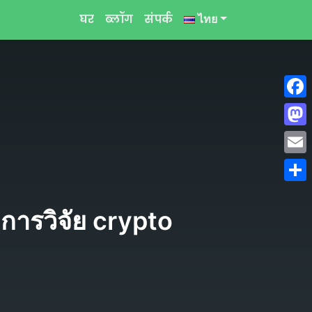
घर
ब्लॉग
संपर्क
ไทย
Face
Mast
Emai
Shar
การวิจัย crypto