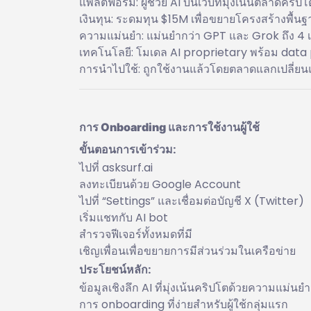
แพลตฟอร์ม: ผู้ช่วย AI บนเว็บที่มุ่งเน้นตลาดคริปโ
เงินทุน: ระดมทุน $15M เพื่อขยายโครงสร้างพื้น
ความแม่นยำ: แม่นยำกว่า GPT และ Grok ถึง 4 
เทคโนโลยี: โมเดล AI proprietary พร้อม data p
การนำไปใช้: ถูกใช้งานแล้วโดยตลาดแลกเปลี่ยนแ
การ Onboarding และการใช้งานผู้ใช้
ขั้นตอนการเข้าร่วม:
ไปที่ asksurf.ai
ลงทะเบียนด้วย Google Account
ไปที่ “Settings” และเชื่อมต่อบัญชี X (Twitter)
เริ่มแชทกับ AI bot
สำรวจฟีเจอร์ทั้งหมดที่มี
เชิญเพื่อนเพื่อขยายการมีส่วนร่วมในเครือข่าย
ประโยชน์หลัก:
ข้อมูลเชิงลึก AI ที่มุ่งเน้นคริปโตด้วยความแม่นยำ
การ onboarding ที่ง่ายสำหรับผู้ใช้กลุ่มแรก