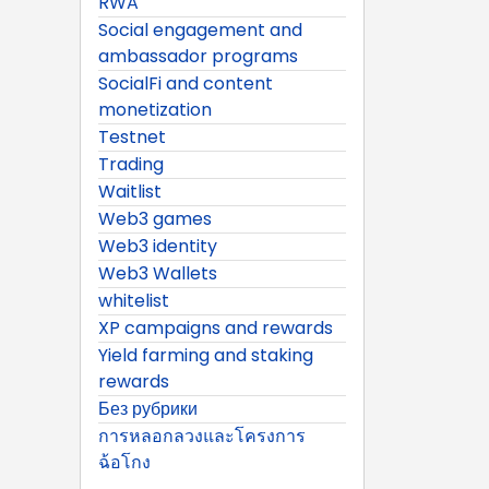
RWA
Social engagement and
ambassador programs
SocialFi and content
monetization
Testnet
Trading
Waitlist
Web3 games
Web3 identity
Web3 Wallets
whitelist
XP campaigns and rewards
Yield farming and staking
rewards
Без рубрики
การหลอกลวงและโครงการ
ฉ้อโกง