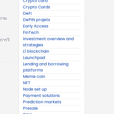
Crypto card
Crypto Cards
DeFi
ความ
DePIN projets
Early Access
FinTech
Investment overview and
การวิ
strategies
L1 blockchain
ว
Launchpad
Lending and borrowing
platforms
Meme coin
NFT
Node set up
Payment solutions
Prediction markets
Presale