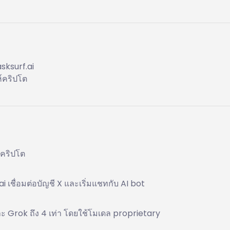
sksurf.ai
์คริปโต
ดคริปโต
 เชื่อมต่อบัญชี X และเริ่มแชทกับ AI bot
ละ Grok ถึง 4 เท่า โดยใช้โมเดล proprietary