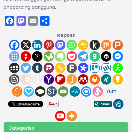
onboarding pangguna.
Facebook
Mastodon
Email
Share
Repost
Yum
Categories