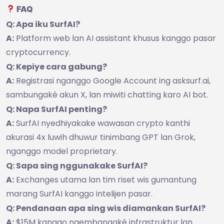
FAQ
Q: Apa iku SurfAI?
A:
Platform web lan AI assistant khusus kanggo pasar
cryptocurrency.
Q: Kepiye cara gabung?
A:
Registrasi nganggo Google Account ing asksurf.ai,
sambungaké akun X, lan miwiti chatting karo AI bot.
Q: Napa SurfAI penting?
A:
SurfAI nyedhiyakake wawasan crypto kanthi
akurasi 4x luwih dhuwur tinimbang GPT lan Grok,
nganggo model proprietary.
Q: Sapa sing nggunakake SurfAI?
A:
Exchanges utama lan tim riset wis gumantung
marang SurfAI kanggo intelijen pasar.
Q: Pendanaan apa sing wis diamankan SurfAI?
A:
$15M kanggo ngembangaké infrastruktur lan