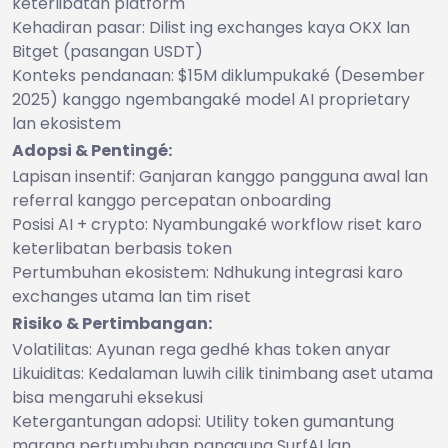
keterlibatan platform
Kehadiran pasar: Dilist ing exchanges kaya OKX lan
Bitget (pasangan USDT)
Konteks pendanaan: $15M diklumpukaké (Desember
2025) kanggo ngembangaké model AI proprietary
lan ekosistem
Adopsi & Pentingé:
Lapisan insentif: Ganjaran kanggo pangguna awal lan
referral kanggo percepatan onboarding
Posisi AI + crypto: Nyambungaké workflow riset karo
keterlibatan berbasis token
Pertumbuhan ekosistem: Ndhukung integrasi karo
exchanges utama lan tim riset
Risiko & Pertimbangan:
Volatilitas: Ayunan rega gedhé khas token anyar
Likuiditas: Kedalaman luwih cilik tinimbang aset utama
bisa mengaruhi eksekusi
Ketergantungan adopsi: Utility token gumantung
marang pertumbuhan pangguna SurfAI lan