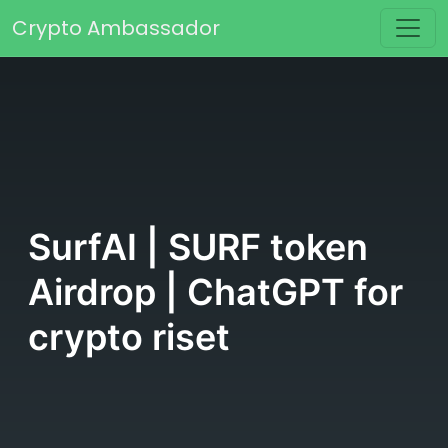
Skip to content
Crypto Ambassador
Main Navigation
SurfAI | SURF token
Airdrop | ChatGPT for
crypto riset