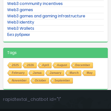
Web3 community incentives
Web3 games
Web3 games and gaming infrastructure
Web3 identity
Web3 Wallets
Без рубрики
Tags
2025
2026
April
August
December
February
Janua
January
March
May
November
October
September
rapidtextai_chatbot id="1"