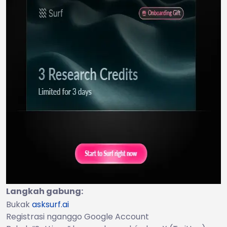
Langkah gabung:
Bukak
asksurf.ai
Registrasi nganggo Google Account