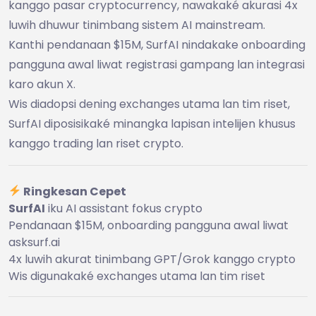
kanggo pasar cryptocurrency, nawakaké akurasi 4x
luwih dhuwur tinimbang sistem AI mainstream.
Kanthi pendanaan $15M, SurfAI nindakake onboarding
pangguna awal liwat registrasi gampang lan integrasi
karo akun X.
Wis diadopsi dening exchanges utama lan tim riset,
SurfAI diposisikaké minangka lapisan intelijen khusus
kanggo trading lan riset crypto.
Ringkesan Cepet
SurfAI
iku AI assistant fokus crypto
Pendanaan $15M, onboarding pangguna awal liwat
asksurf.ai
4x luwih akurat tinimbang GPT/Grok kanggo crypto
Wis digunakaké exchanges utama lan tim riset