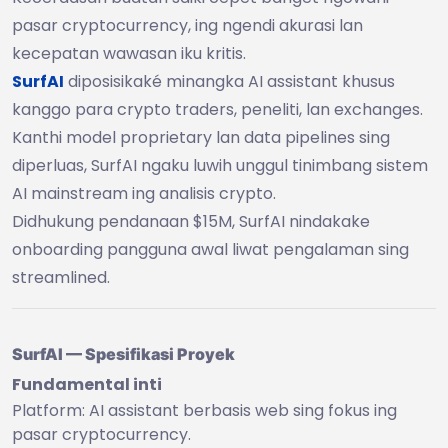
pasar cryptocurrency, ing ngendi akurasi lan
kecepatan wawasan iku kritis.
SurfAI
diposisikaké minangka AI assistant khusus
kanggo para crypto traders, peneliti, lan exchanges.
Kanthi model proprietary lan data pipelines sing
diperluas, SurfAI ngaku luwih unggul tinimbang sistem
AI mainstream ing analisis crypto.
Didhukung pendanaan $15M, SurfAI nindakake
onboarding pangguna awal liwat pengalaman sing
streamlined.
SurfAI — Spesifikasi Proyek
Fundamental inti
Platform: AI assistant berbasis web sing fokus ing
pasar cryptocurrency.