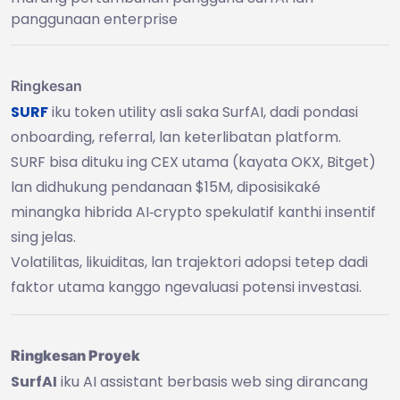
panggunaan enterprise
Ringkesan
SURF
iku token utility asli saka SurfAI, dadi pondasi
onboarding, referral, lan keterlibatan platform.
SURF bisa dituku ing CEX utama (kayata OKX, Bitget)
lan didhukung pendanaan $15M, diposisikaké
minangka hibrida AI‑crypto spekulatif kanthi insentif
sing jelas.
Volatilitas, likuiditas, lan trajektori adopsi tetep dadi
faktor utama kanggo ngevaluasi potensi investasi.
Ringkesan Proyek
SurfAI
iku AI assistant berbasis web sing dirancang