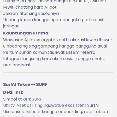
Bukak “Settings” lan sambungaké akun X (Twitter)
Miwiti chatting karo AI bot
Jelajahi fitur sing kasedhiya
Undang kanca kanggo ngembangaké partisipasi
jaringan
Kauntungan utama:
Wawasan AI fokus crypto kanthi akurasi luwih dhuwur
Onboarding sing gampang kanggo pangguna awal
Pertumbuhan komunitas liwat sistem referral
Integrasi langsung karo akun sosial kanggo analisis
personalisasi
SurfAI Token — SURF
Detil inti:
Simbol token: SURF
Utility: Aset asli sing nguwatké ekosistem SurfAI
Use cases: Insentif kanggo onboarding, referral, lan