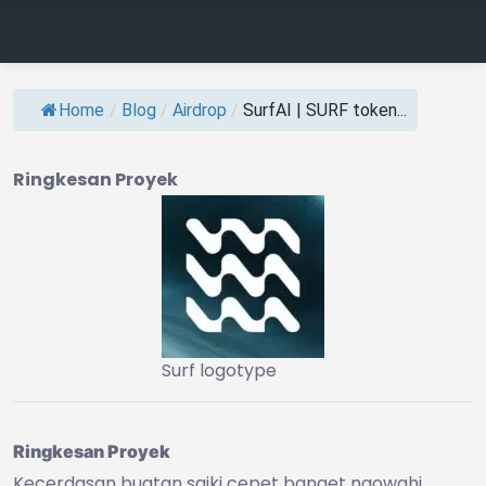
Home
/
Blog
/
Airdrop
/
SurfAI | SURF token...
Ringkesan Proyek
Surf logotype
Ringkesan Proyek
Kecerdasan buatan saiki cepet banget ngowahi