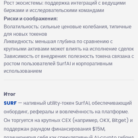
Рост экосистемы: поддержка интеграций с ведущими
биржами и исследовательскими командами
Риски и соображения:
Волатильность: сильные ценовые колебания, типичные
для новых токенов
Ликвидность: меньшая глубина по сравнению с
крупными активами может влиять на исполнение сделок
Зависимость от внедрения: полезность токена связана с
ростом пользователей SurfAI и корпоративным
использованием
Итог
SURF
— нативный utility‑токен SurfAI, обеспечивающий
онбординг, рефералы и вовлечённость на платформе.
Он торгуется на крупных CEX (например, OKX, Bitget) и
поддержан раундом финансирования $15M,
позиционируя себя как спекулятивный AI‑crypto гибрид