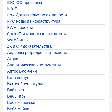
IDO ICO пресейлы
InfoFi
PoA Доказательство активности
RPC ноды и инфраструктура
RWA проекты
SocialFi и монетизация контента
Web3 игры
ZK и OP доказательства
Айдропы ретродропы и теснеты
Акции
Аналитические инструменты
Аптос Блокчейн
Бета доступ
Блокчейн-оракулы
Вайтлист
Веб3 игры
Веб3 кошельки
Веб3 майнинг