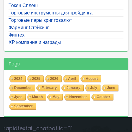
Токен Сплеш
Торговые инструменты для трейдинга
Торговые пары криптовалют
Фарминг Стейкинг
Финтех
ХР компания и награды
Tags
2024
2025
2026
April
August
December
February
January
July
June
Jyne
March
May
November
October
September
rapidtextai_chatbot id="1"