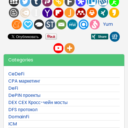
Yum
Categories
CeDeFi
CPA маркетинг
DeFi
DePIN проекты
DEX CEX Кросс-чейн мосты
DFS протокол
DomainFi
ICM