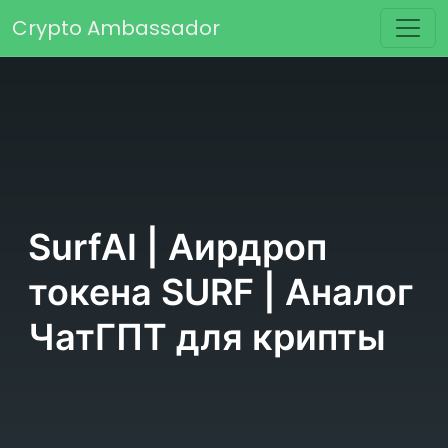
Перейти к содержимому
Crypto Ambassador
Основная навигация
SurfAI | Аирдроп
токена SURF | Аналог
ЧатГПТ для крипты