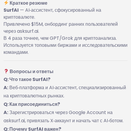
Краткое резюме
SurfAI
— AI‑ассистент, сфокусированный на
криптовалюте.
Привлечено $15M, онбординг ранних пользователей
через asksurf.ai.
В 4 раза точнее, чем GPT/Grok для криптоанализа.
Используется топовыми биржами и исследовательскими
командами.
Вопросы и ответы
Q: Что такое SurfAI?
A:
Веб‑платформа и AI‑ассистент, специализированный
на криптовалютных рынках.
Q: Как присоединиться?
A:
Зарегистрироваться через Google Account на
asksurf.ai, привязать X‑аккаунт и начать чат с AI‑ботом.
Q: Почему SurfAI важен?