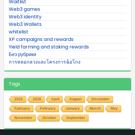
Waitlist
Web3 games
Web3 identity
Web3 Wallets
whitelist
XP campaigns and rewards
Yield farming and staking rewards
Без рубрики
การหลอกลวงและโครงการฉ้อโกง
Tags
2025
2026
April
August
December
Fabruary
February
January
March
May
November
October
September