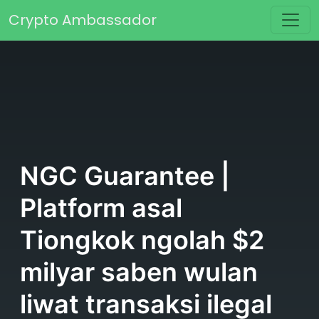
Skip to content
Crypto Ambassador
Main Navigation
NGC Guarantee |
Platform asal
Tiongkok ngolah $2
milyar saben wulan
liwat transaksi ilegal