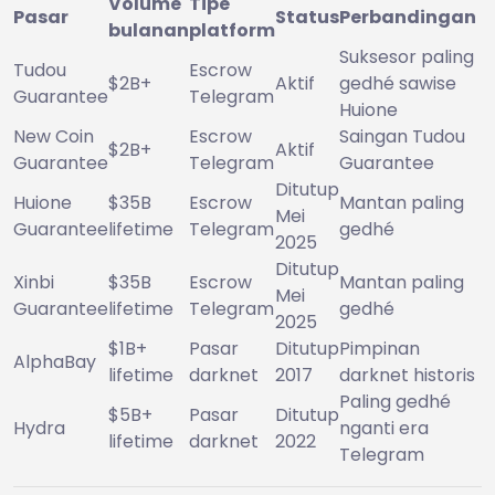
Volume
Tipe
Pasar
Status
Perbandingan
bulanan
platform
Suksesor paling
Tudou
Escrow
$2B+
Aktif
gedhé sawise
Guarantee
Telegram
Huione
New Coin
Escrow
Saingan Tudou
$2B+
Aktif
Guarantee
Telegram
Guarantee
Ditutup
Huione
$35B
Escrow
Mantan paling
Mei
Guarantee
lifetime
Telegram
gedhé
2025
Ditutup
Xinbi
$35B
Escrow
Mantan paling
Mei
Guarantee
lifetime
Telegram
gedhé
2025
$1B+
Pasar
Ditutup
Pimpinan
AlphaBay
lifetime
darknet
2017
darknet historis
Paling gedhé
$5B+
Pasar
Ditutup
Hydra
nganti era
lifetime
darknet
2022
Telegram