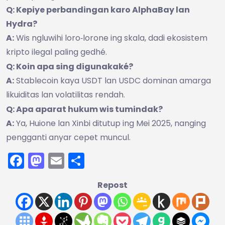
Q: Kepiye perbandingan karo AlphaBay lan
Hydra?
A:
Wis ngluwihi loro‑lorone ing skala, dadi ekosistem
kripto ilegal paling gedhé.
Q: Koin apa sing digunakaké?
A:
Stablecoin kaya USDT lan USDC dominan amarga
likuiditas lan volatilitas rendah.
Q: Apa aparat hukum wis tumindak?
A:
Ya, Huione lan Xinbi ditutup ing Mei 2025, nanging
pengganti anyar cepet muncul.
Facebook
Mastodon
Email
Share
Repost