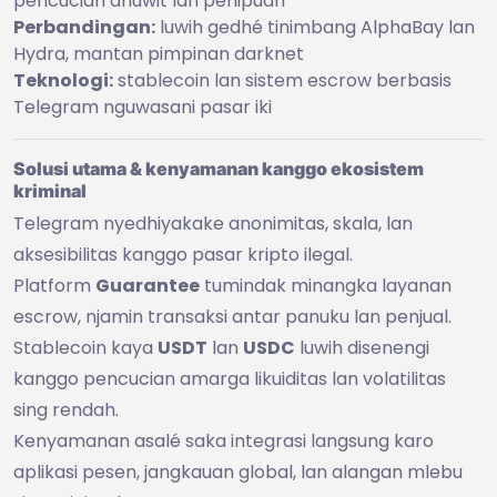
pencucian dhuwit lan penipuan
Perbandingan:
luwih gedhé tinimbang AlphaBay lan
Hydra, mantan pimpinan darknet
Teknologi:
stablecoin lan sistem escrow berbasis
Telegram nguwasani pasar iki
Solusi utama & kenyamanan kanggo ekosistem
kriminal
Telegram nyedhiyakake anonimitas, skala, lan
aksesibilitas kanggo pasar kripto ilegal.
Platform
Guarantee
tumindak minangka layanan
escrow, njamin transaksi antar panuku lan penjual.
Stablecoin kaya
USDT
lan
USDC
luwih disenengi
kanggo pencucian amarga likuiditas lan volatilitas
sing rendah.
Kenyamanan asalé saka integrasi langsung karo
aplikasi pesen, jangkauan global, lan alangan mlebu