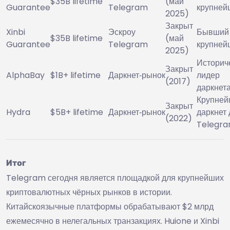
$35B lifetime
(май
Guarantee
Telegram
крупней
2025)
Закрыт
Xinbi
Эскроу
Бывший
$35B lifetime
(май
Guarantee
Telegram
крупней
2025)
Историч
Закрыт
AlphaBay
$1B+ lifetime
Даркнет‑рынок
лидер
(2017)
даркнет
Крупне
Закрыт
Hydra
$5B+ lifetime
Даркнет‑рынок
даркнет 
(2022)
Telegra
Итог
Telegram сегодня является площадкой для крупнейших
криптовалютных чёрных рынков в истории.
Китайскоязычные платформы обрабатывают $2 млрд
ежемесячно в нелегальных транзакциях. Huione и Xinbi