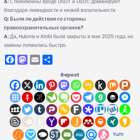
A:
Стейблкоины вроде USDT и USDC доминируют
благодаря ликвидности и низкой волатильности.
Q: Были ли действия со стороны
правоохранительных органов?
A:
Да, Huione и Xinbi были закрыты в мае 2025 года, но
замены появились быстро.
Facebook
Mastodon
Email
Отправить
Repost
Yum