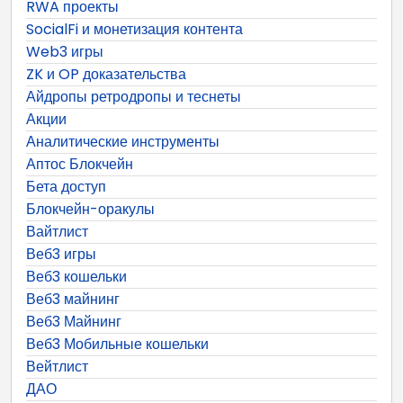
RWA проекты
SocialFi и монетизация контента
Web3 игры
ZK и OP доказательства
Айдропы ретродропы и теснеты
Акции
Аналитические инструменты
Аптос Блокчейн
Бета доступ
Блокчейн-оракулы
Вайтлист
Веб3 игры
Веб3 кошельки
Веб3 майнинг
Веб3 Майнинг
Веб3 Мобильные кошельки
Вейтлист
ДАО