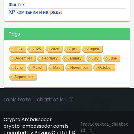
Финтех
ХР компания и награды
Tags
2024
2025
2026
April
August
December
February
January
July
June
Jyne
March
May
November
October
September
rapidtextai_chatbot id="1"
Crypto Ambassador
[rapidtextai_chatbot 
crypto-ambassador.com is
id="1"]
operated by PrivacyCo Ltd. | ©