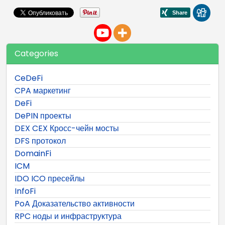
Categories
CeDeFi
CPA маркетинг
DeFi
DePIN проекты
DEX CEX Кросс-чейн мосты
DFS протокол
DomainFi
ICM
IDO ICO пресейлы
InfoFi
PoA Доказательство активности
RPC ноды и инфраструктура