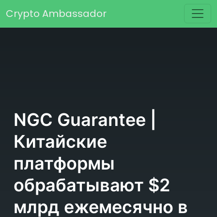
Перейти к содержимому
Crypto Ambassador
Основная навигация
NGC Guarantee |
Китайские
платформы
обрабатывают $2
млрд ежемесячно в