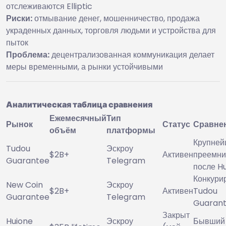
отслеживаются Elliptic
Риски:
отмывание денег, мошенничество, продажа
украденных данных, торговля людьми и устройства для
пыток
Проблема:
децентрализованная коммуникация делает
меры временными, а рынки устойчивыми
Аналитическая таблица сравнения
Ежемесячный
Тип
Рынок
Статус
Сравне
объём
платформы
Крупне
Tudou
Эскроу
$2B+
Активен
преемни
Guarantee
Telegram
после H
Конкурир
New Coin
Эскроу
$2B+
Активен
Tudou
Guarantee
Telegram
Guaran
Закрыт
Huione
Эскроу
Бывший