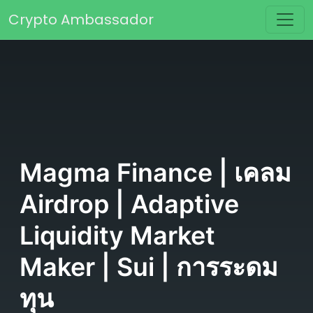
Skip to content
Crypto Ambassador
Main Navigation
Magma Finance | เคลม
Airdrop | Adaptive
Liquidity Market
Maker | Sui | การระดม
ทุน