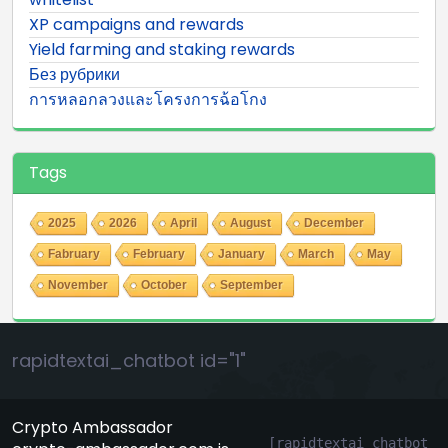
XP campaigns and rewards
Yield farming and staking rewards
Без рубрики
การหลอกลวงและโครงการฉ้อโกง
Tags
2025
2026
April
August
December
Fabruary
February
January
March
May
November
October
September
rapidtextai_chatbot id="1"
Crypto Ambassador
[rapidtextai_chatbot 