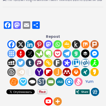
Facebook
Mastodon
Email
Share
Repost
Yum