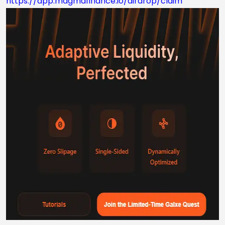
https://app.magmafinance.io/airdrop/claim