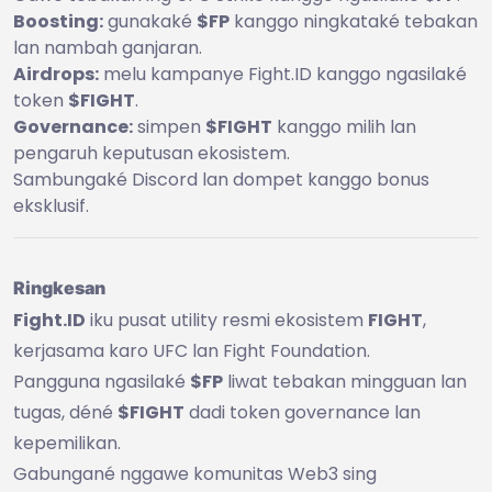
Boosting:
gunakaké
$FP
kanggo ningkataké tebakan
lan nambah ganjaran.
Airdrops:
melu kampanye Fight.ID kanggo ngasilaké
token
$FIGHT
.
Governance:
simpen
$FIGHT
kanggo milih lan
pengaruh keputusan ekosistem.
Sambungaké Discord lan dompet kanggo bonus
eksklusif.
Ringkesan
Fight.ID
iku pusat utility resmi ekosistem
FIGHT
,
kerjasama karo UFC lan Fight Foundation.
Pangguna ngasilaké
$FP
liwat tebakan mingguan lan
tugas, déné
$FIGHT
dadi token governance lan
kepemilikan.
Gabungané nggawe komunitas Web3 sing