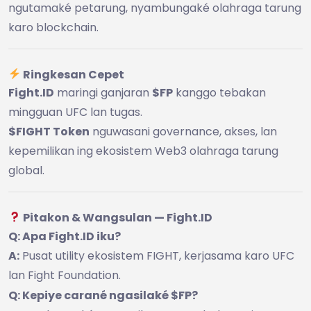
ngutamaké petarung, nyambungaké olahraga tarung
karo blockchain.
Ringkesan Cepet
Fight.ID
maringi ganjaran
$FP
kanggo tebakan
mingguan UFC lan tugas.
$FIGHT Token
nguwasani governance, akses, lan
kepemilikan ing ekosistem Web3 olahraga tarung
global.
Pitakon & Wangsulan — Fight.ID
Q: Apa Fight.ID iku?
A:
Pusat utility ekosistem FIGHT, kerjasama karo UFC
lan Fight Foundation.
Q: Kepiye carané ngasilaké $FP?