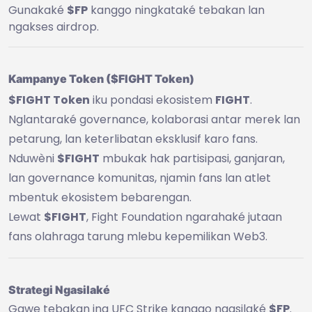
Gunakaké
$FP
kanggo ningkataké tebakan lan
ngakses airdrop.
Kampanye Token ($FIGHT Token)
$FIGHT Token
iku pondasi ekosistem
FIGHT
.
Nglantaraké governance, kolaborasi antar merek lan
petarung, lan keterlibatan eksklusif karo fans.
Nduwèni
$FIGHT
mbukak hak partisipasi, ganjaran,
lan governance komunitas, njamin fans lan atlet
mbentuk ekosistem bebarengan.
Lewat
$FIGHT
, Fight Foundation ngarahaké jutaan
fans olahraga tarung mlebu kepemilikan Web3.
Strategi Ngasilaké
Gawe tebakan ing UFC Strike kanggo ngasilaké
$FP
.