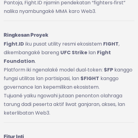
Pantoja, Fight.ID njamin pendekatan “fighters‑first”
nalika nyambungaké MMA karo Web3.
Ringkesan Proyek
Fight.ID
iku pusat utility resmi ekosistem
FIGHT
,
dikembangaké bareng
UFC Strike
lan
Fight
Foundation
.
Platform iki ngenalaké model dual‑token:
$FP
kanggo
fungsi utilitas lan partisipasi, lan
$FIGHT
kanggo
governance lan kepemilikan ekosistem.
Tujuané yaiku ngowahi jutaan penonton olahraga
tarung dadi peserta aktif liwat ganjaran, akses, lan
keterlibatan Web3.
Fitur Inti