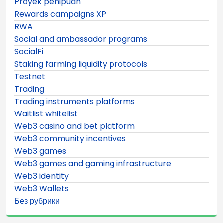
Proyek penipuan
Rewards campaigns XP
RWA
Social and ambassador programs
SocialFi
Staking farming liquidity protocols
Testnet
Trading
Trading instruments platforms
Waitlist whitelist
Web3 casino and bet platform
Web3 community incentives
Web3 games
Web3 games and gaming infrastructure
Web3 identity
Web3 Wallets
Без рубрики