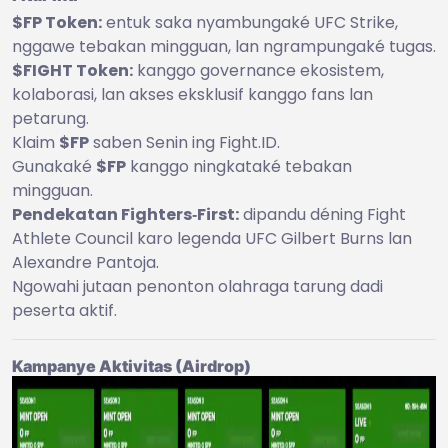
$FP Token:
entuk saka nyambungaké UFC Strike,
nggawe tebakan mingguan, lan ngrampungaké tugas.
$FIGHT Token:
kanggo governance ekosistem,
kolaborasi, lan akses eksklusif kanggo fans lan
petarung.
Klaim
$FP
saben Senin ing Fight.ID.
Gunakaké
$FP
kanggo ningkataké tebakan
mingguan.
Pendekatan Fighters‑First:
dipandu déning Fight
Athlete Council karo legenda UFC Gilbert Burns lan
Alexandre Pantoja.
Ngowahi jutaan penonton olahraga tarung dadi
peserta aktif.
Kampanye Aktivitas (Airdrop)