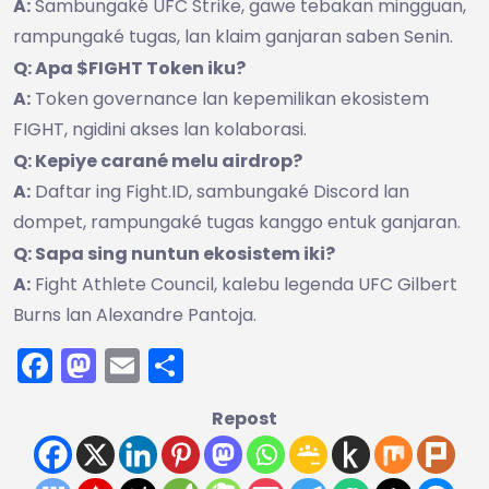
A:
Sambungaké UFC Strike, gawe tebakan mingguan,
rampungaké tugas, lan klaim ganjaran saben Senin.
Q: Apa $FIGHT Token iku?
A:
Token governance lan kepemilikan ekosistem
FIGHT, ngidini akses lan kolaborasi.
Q: Kepiye carané melu airdrop?
A:
Daftar ing Fight.ID, sambungaké Discord lan
dompet, rampungaké tugas kanggo entuk ganjaran.
Q: Sapa sing nuntun ekosistem iki?
A:
Fight Athlete Council, kalebu legenda UFC Gilbert
Burns lan Alexandre Pantoja.
Facebook
Mastodon
Email
Share
Repost