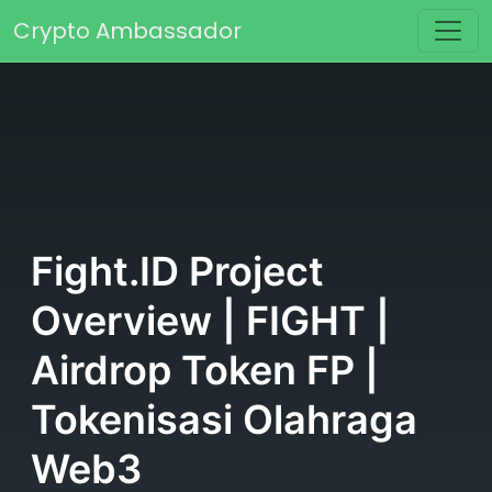
Skip to content
Crypto Ambassador
Main Navigation
Fight.ID Project
Overview | FIGHT |
Airdrop Token FP |
Tokenisasi Olahraga
Web3