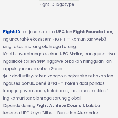
Fight.ID logotype
Fight.ID
, kerjasama karo
UFC
lan
Fight Foundation
,
ngluncuraké ekosistem
FIGHT
— komunitas Web3
sing fokus marang olahraga tarung.
Kanthi nyambungaké akun
UFC Strike
, pangguna bisa
ngasilaké token
$FP
, nggawe tebakan mingguan, lan
njupuk ganjaran saben Senin.
$FP
dadi utility‑token kanggo ningkataké tebakan lan
ngakses bonus, déné
$FIGHT Token
dadi pondasi
kanggo governance, kolaborasi, lan akses eksklusif
ing komunitas olahraga tarung global.
Dipandu déning
Fight Athlete Council
, kalebu
legenda UFC kaya Gilbert Burns lan Alexandre