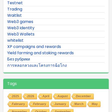
Testnet
Trading
Waitlist
Web3 games
Web3 identity
Web3 Wallets
whitelist
XP campaigns and rewards
Yield farming and staking rewards
Без рубрики
การหลอกลวงและโครงการฉ้อโกง
Tags
2025
2026
April
August
December
Fabruary
February
January
March
May
November
October
September