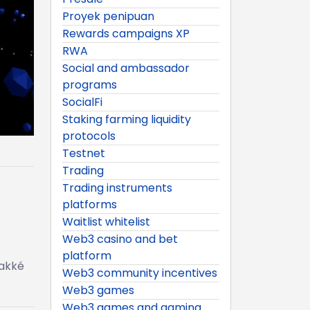
Proyek penipuan
Rewards campaigns XP
RWA
Social and ambassador
programs
SocialFi
Staking farming liquidity
protocols
Testnet
Trading
Trading instruments
platforms
Waitlist whitelist
Web3 casino and bet
platform
rakké
Web3 community incentives
Web3 games
Web3 games and gaming