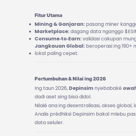
Fitur Utama
Mining & Ganjaran:
pasang miner kanggo 
Marketplace:
dagang data nganggo $ESIM,
Consume‑to‑Earn:
validasi cakupan mung
Jangkauan Global:
beroperasi ing 190+ 
lokal paling cepet.
Pertumbuhan & Nilai ing 2026
Ing taun 2026,
Depinsim
nyebabaké
owah
dadi aset sing bisa didol.
Nilaié ana ing desentralisasi, akses global,
Analis prédhiksi Depinsim bakal mlebu pa
data seluler.