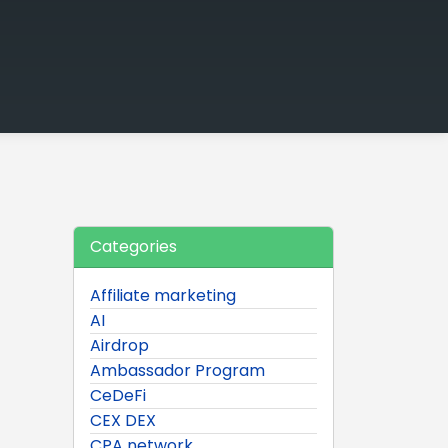
Categories
Affiliate marketing
AI
Airdrop
Ambassador Program
CeDeFi
CEX DEX
CPA network