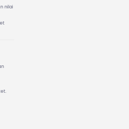
 nilai
set
an
et.