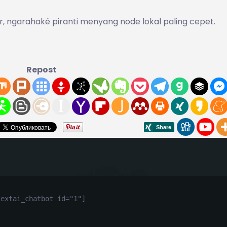
or, ngarahaké piranti menyang node lokal paling cepet.
Repost
textai_chatbot id="1"]