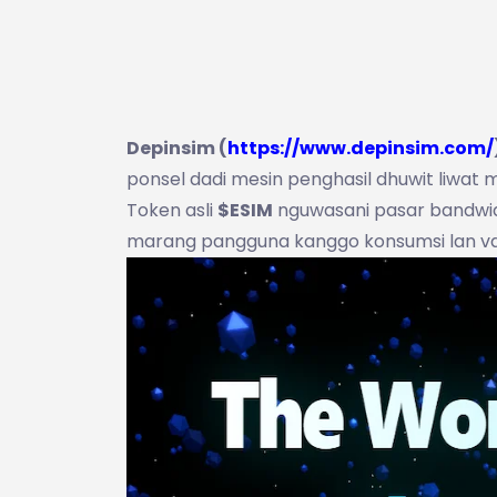
Depinsim (
https://www.depinsim.com/
ponsel dadi mesin penghasil dhuwit liwat m
Token asli
$ESIM
nguwasani pasar bandwidt
marang pangguna kanggo konsumsi lan val