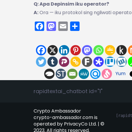
Q: Apa Depinsim iku operator?
A:
Ora — iku protokol sing ngliwati operat
Facebook
Mastodon
Email
Share
Yum
rapidtextai_chatbot id="1"
Crypto Ambassador
[rapid
crypto-ambassador.com is
operated by PrivacyCo Ltd. | ©
2023. All rights reserved.