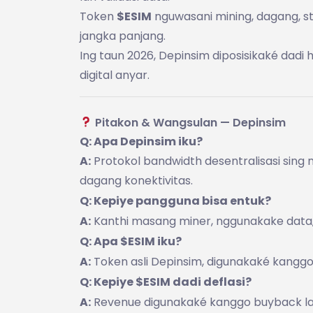
Token
$ESIM
nguwasani mining, dagang, st
jangka panjang.
Ing taun 2026, Depinsim diposisikaké dadi h
digital anyar.
Pitakon & Wangsulan — Depinsim
Q: Apa Depinsim iku?
A:
Protokol bandwidth desentralisasi sing n
dagang konektivitas.
Q: Kepiye pangguna bisa entuk?
A:
Kanthi masang miner, nggunakake data,
Q: Apa $ESIM iku?
A:
Token asli Depinsim, digunakaké kanggo 
Q: Kepiye $ESIM dadi deflasi?
A:
Revenue digunakaké kanggo buyback lan