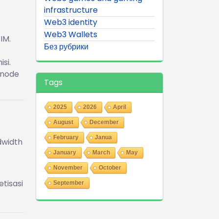
infrastructure
Web3 identity
Web3 Wallets
IM.
Без рубрики
si.
 node
Tags
2025
2026
April
August
December
February
Janua
dwidth
January
March
May
November
October
tisasi
September