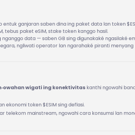
entuk ganjaran saben dina ing paket data lan token $ES
 tebus paket eSIM, stake token kanggo hasil.
 nganggo data — saben GB sing digunakaké ngasilaké emi
negara, ngliwati operator lan ngarahaké piranti menyang
‑owahan wigati ing konektivitas
kanthi ngowahi ban
 lan ekonomi token $ESIM sing deflasi.
sar telekom mainstream, ngowahi cara konsumsi lan mone