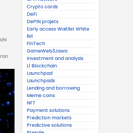
Crypto cards
DeFi
DePIN projets
Early access Waitlist White
list
ahi
FinTech
GameWeb3Jawa
aran
Investment and analysis
L1 Blockchain
Launchpad
Launchpads
Lending and borrowing
Meme coins
NFT
Payment solutions
Prediction markets
Predictive solutions
Presale