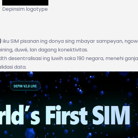
Depinsim logotype
)
iku SIM pisanan ing donya sing mbayar sampeyan, ngow
ining, duwé, lan dagang konektivitas.
h desentralisasi ing luwih saka 190 negara, menehi ganj
idasi data.