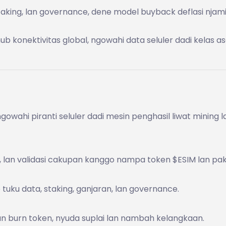
aking, lan governance, dene model buyback deflasi njamin
ub konektivitas global, ngowahi data seluler dadi kelas a
gowahi piranti seluler dadi mesin penghasil liwat mining l
 lan validasi cakupan kanggo nampa token $ESIM lan pak
tuku data, staking, ganjaran, lan governance.
 burn token, nyuda suplai lan nambah kelangkaan.