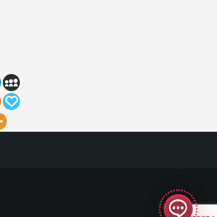
GeekyBot
online