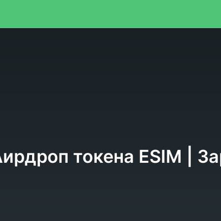
я
Аирдроп токена ESIM | З