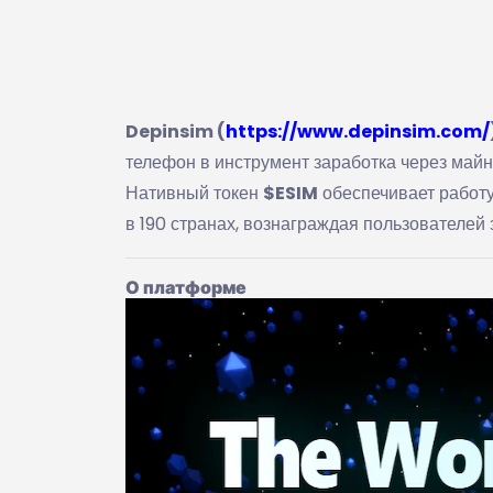
Depinsim (
https://www.depinsim.com/
телефон в инструмент заработка через майн
Нативный токен
$ESIM
обеспечивает работу
в 190 странах, вознаграждая пользователей
О платформе