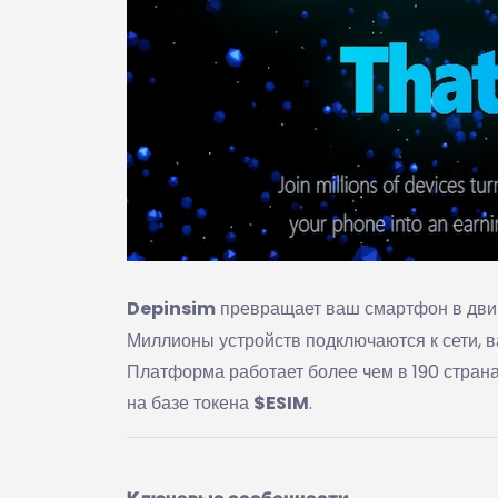
Depinsim
превращает ваш смартфон в двиг
Миллионы устройств подключаются к сети, 
Платформа работает более чем в 190 стран
на базе токена
$ESIM
.
Ключевые особенности