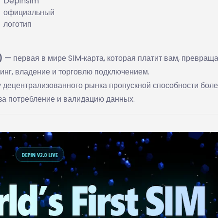
Depinsim
официальный
логотип
)
— первая в мире SIM‑карта, которая платит вам, превращ
инг, владение и торговлю подключением.
 децентрализованного рынка пропускной способности боле
 за потребление и валидацию данных.