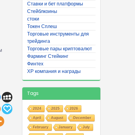
Ставки и бет платформы
Стейблкоины
стоки
Токен Сплеш
Торговые инструменты для
трейдинга
Торговые пары криптовалют
м
Фарминг Стейкинг
Финтех
ХР компания и награды
Tags
2024
2025
2026
April
August
December
February
January
July