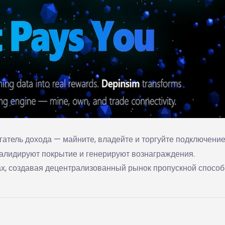
атель дохода — майните, владейте и торгуйте подключение
валидируют покрытие и генерируют вознаграждения.
ах, создавая децентрализованный рынок пропускной способ