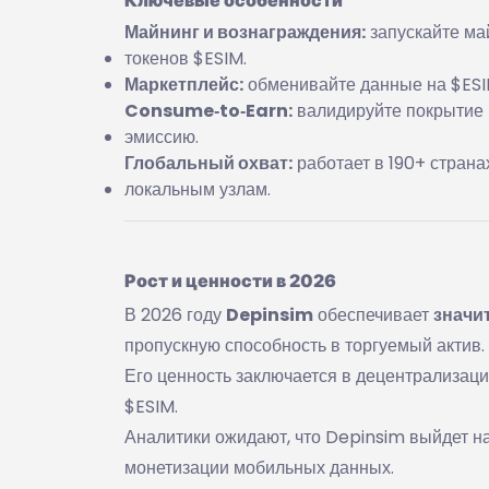
Майнинг и вознаграждения:
запускайте ма
токенов $ESIM.
Маркетплейс:
обменивайте данные на $ESIM
Consume‑to‑Earn:
валидируйте покрытие 
эмиссию.
Глобальный охват:
работает в 190+ страна
локальным узлам.
Рост и ценности в 2026
В 2026 году
Depinsim
обеспечивает
значи
пропускную способность в торгуемый актив.
Его ценность заключается в децентрализаци
$ESIM.
Аналитики ожидают, что Depinsim выйдет н
монетизации мобильных данных.