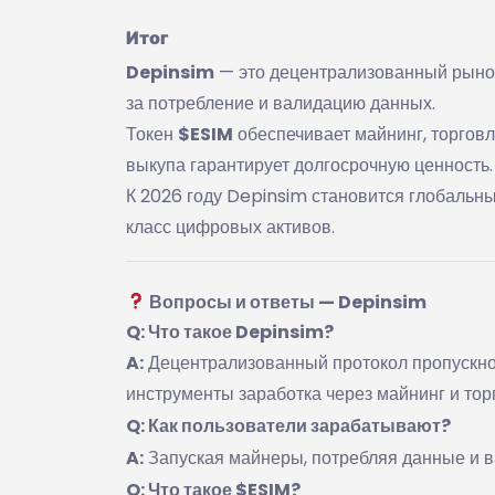
Итог
Depinsim
— это децентрализованный рынок
за потребление и валидацию данных.
Токен
$ESIM
обеспечивает майнинг, торговл
выкупа гарантирует долгосрочную ценность.
К 2026 году Depinsim становится глобаль
класс цифровых активов.
Вопросы и ответы — Depinsim
Q: Что такое Depinsim?
A:
Децентрализованный протокол пропускно
инструменты заработка через майнинг и то
Q: Как пользователи зарабатывают?
A:
Запуская майнеры, потребляя данные и в
Q: Что такое $ESIM?