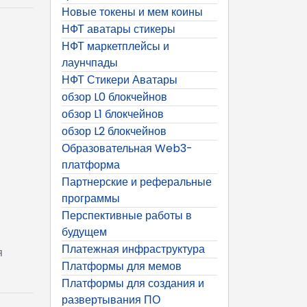
Новые токены и мем коины
НФТ аватары стикеры
НФТ маркетплейсы и
лаунчпады
НФТ Стикери Аватары
обзор L0 блокчейнов
обзор L1 блокчейнов
и
обзор L2 блокчейнов
Образовательная Web3-
платформа
Партнерские и реферальные
программы
Перспективные работы в
будущем
Платежная инфраструктура
я
Платформы для мемов
Платформы для создания и
развертывания ПО