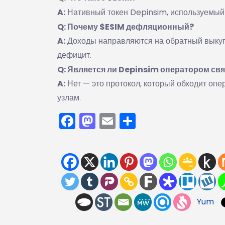
A:
Нативный токен Depinsim, используемый д
Q: Почему $ESIM дефляционный?
A:
Доходы направляются на обратный выкуп 
дефицит.
Q: Является ли Depinsim оператором св
A:
Нет — это протокол, который обходит оп
узлам.
Facebook
Mastodon
Email
Отправить
Yum