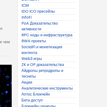
ICM
IDO ICO пресейлы
InfoFi
PoA Доказательство
ая
активности
RPC ноды и инфраструктура
RWA проекты
е чем
SocialFi и монетизация
контента
Web3 игры
ZK и OP доказательства
Айдропы ретродропы и
теснеты
Акции
Аналитические инструменты
Аптос Блокчейн
Бета доступ
Блокчейн-оракулы