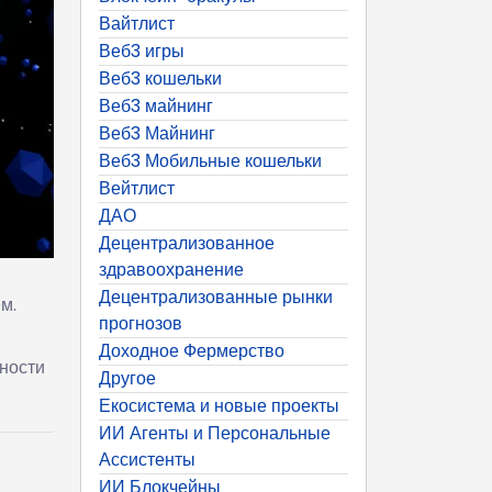
Вайтлист
Веб3 игры
Веб3 кошельки
Веб3 майнинг
Веб3 Майнинг
Веб3 Мобильные кошельки
Вейтлист
ДАО
Децентрализованное
здравоохранение
Децентрализованные рынки
м.
прогнозов
Доходное Фермерство
ности
Другое
Екосистема и новые проекты
ИИ Агенты и Персональные
Ассистенты
ИИ Блокчейны