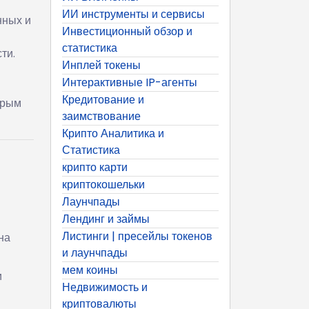
ИИ инструменты и сервисы
нных и
Инвестиционный обзор и
статистика
ти.
Инплей токены
Интерактивные IP-агенты
Кредитование и
трым
заимствование
Крипто Аналитика и
Статистика
крипто карти
криптокошельки
Лаунчпады
Лендинг и займы
Листинги | пресейлы токенов
на
и лаунчпады
мем коины
и
Недвижимость и
криптовалюты