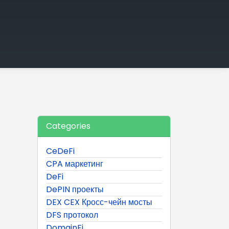
Categories
CeDeFi
CPA маркетинг
DeFi
DePIN проекты
DEX CEX Кросс-чейн мосты
DFS протокол
DomainFi