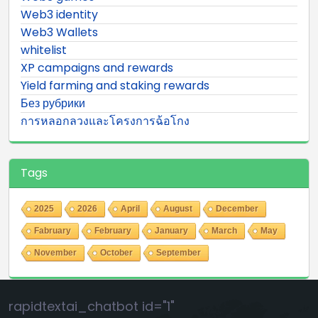
Web3 identity
Web3 Wallets
whitelist
XP campaigns and rewards
Yield farming and staking rewards
Без рубрики
การหลอกลวงและโครงการฉ้อโกง
Tags
2025
2026
April
August
December
Fabruary
February
January
March
May
November
October
September
rapidtextai_chatbot id="1"