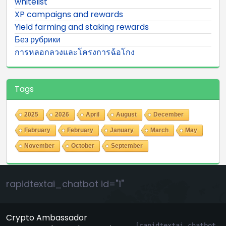
whitelist
XP campaigns and rewards
Yield farming and staking rewards
Без рубрики
การหลอกลวงและโครงการฉ้อโกง
Tags
2025
2026
April
August
December
Fabruary
February
January
March
May
November
October
September
rapidtextai_chatbot id="1"
Crypto Ambassador
[rapidtextai_chatbot 