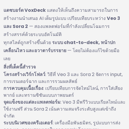
แดชบอร์ด VoxDeck
แสดงให้เห็นถึงความสามารถในการ
สร้างงานนำเสนอ AI เต็มรูปแบบ เปรียบเทียบระหว่าง
Veo 3
และ Sora 2
— สองแพลตฟอร์มที่กำลังเปลี่ยนโฉมการ
สร้างสรรค์ด้วยระบบอัตโนมัติ
ทุกสไลด์ถูกสร้างขึ้นด้วย
ระบบ chat-to-deck, หน้าปก
เคลื่อนไหว และอวาตาร์บรรยาย
— โดยไม่ต้องแก้ไขด้วยมือ
เลย
สิ่งที่เด็คนี้สำรวจ
โครงสร้างเวิร์กโฟลว์
: วิธีที่ Veo 3 และ Sora 2 จัดการ input,
การเรนเดอร์ฉาก และการรวมผลลัพธ์
การควบคุมเนื้อเรื่อง
: เปรียบเทียบการจัดไทม์ไลน์, การใส่เสียง
พากย์ และทรานซิชันแบบภาพยนตร์
จุดแข็งของแต่ละแพลตฟอร์ม
: Veo 3 มีพรีวิวแบบเรียลไทม์และ
ใช้งานฟรี ส่วน Sora 2 เน้นความสมจริงระดับสูงแต่เข้าถึง
จำกัด
ระบบนิเวศของครีเอเตอร์
: เครื่องมือพันธมิตร, รูปแบบการส่ง