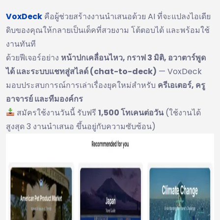
VoxDeck
คือผู้ช่วยสร้างงานนำเสนอด้วย AI ที่จะแปลงไอเดีย
ดิบของคุณให้กลายเป็นเด็คที่สวยงาม โต้ตอบได้ และพร้อมใช้
งานทันที
ด้วยฟีเจอร์อย่าง
หน้าปกเคลื่อนไหว, กราฟ 3 มิติ, อวาตาร์พูด
ได้ และระบบแชทสู่สไลด์ (chat-to-deck)
— VoxDeck
มอบประสบการณ์การเล่าเรื่องยุคใหม่สำหรับ
ครีเอเตอร์, ครู
อาจารย์ และทีมองค์กร
สมัครใช้งานวันนี้ รับฟรี
1,500 โทเคนต่อวัน
(ใช้งานได้
สูงสุด 3 งานนำเสนอ ขึ้นอยู่กับความซับซ้อน)