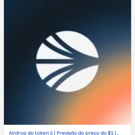
Airdrop do token S | Previsão do preço do $S |...