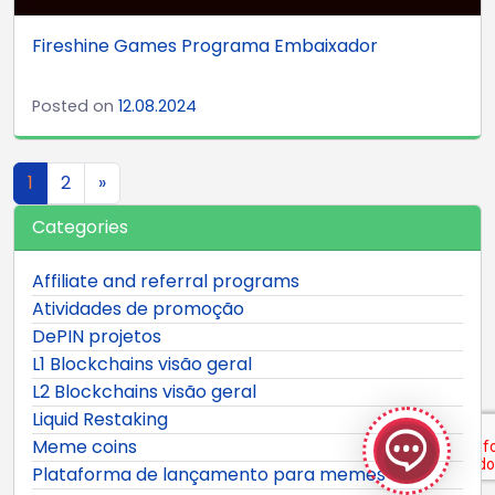
Fireshine Games Programa Embaixador
Posted on
12.08.2024
Navegação de artigos
1
2
»
Categories
Affiliate and referral programs
Atividades de promoção
DePIN projetos
L1 Blockchains visão geral
GeekyBot
L2 Blockchains visão geral
online
Liquid Restaking
Meme coins
Plataforma de lançamento para memes
Welcome to GeekyBot! Let me