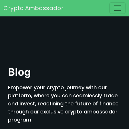
Saltar para o conteúdo
Crypto Ambassador
Navegação principal
Blog
Empower your crypto journey with our
platform, where you can seamlessly trade
and invest, redefining the future of finance
through our exclusive crypto ambassador
program