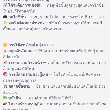
ไต่ระดับการแข่งขัน
— ต่อสู้เพื่อขึ้นสู่จุดสูงสุดและจารึกชื่อ
ในประวัติศาสตร์ไก่
กลไกซีซั่น
— PvP, ระบบอันดับ และรางวัลโทเค็น $COCK
จุดเริ่มต้นของตำนาน
— ซีซั่น 0 วางรากฐานให้กับแชมป์
เปี้ยนและสายพันธุ์หายากในอนาคต
การใช้งานโทเค็น $COCK
สกุลเงินในเกม
— ใช้ $COCK สำหรับผสมพันธุ์, ต่อสู้ และ
อัปเกรดไก่
ระบบความก้าวหน้า
— จำเป็นสำหรับการเลเวลอัปและปลด
ล็อกคุณสมบัติใหม่
การมีส่วนร่วมของผู้เล่น
— ใช้ในทัวร์นาเมนต์, PvP และ
กิจกรรมตามฤดูกาล
ตลาดซื้อขาย
— ซื้อ, ขาย และแลกเปลี่ยนไก่และไอเท็มด้วย
$COCK
พลังมีม
— แบรนด์สนุกแต่ใช้งานได้จริง
โครงสร้างเศรษฐกิจ
— สนับสนุนความยั่งยืนของระบบนิเวศ
Sabong Saga