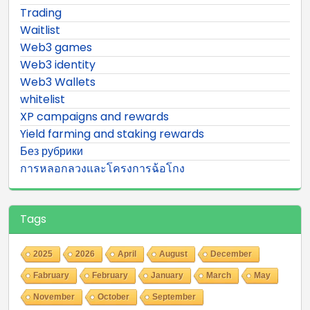
Trading
Waitlist
Web3 games
Web3 identity
Web3 Wallets
whitelist
XP campaigns and rewards
Yield farming and staking rewards
Без рубрики
การหลอกลวงและโครงการฉ้อโกง
Tags
2025
2026
April
August
December
Fabruary
February
January
March
May
November
October
September