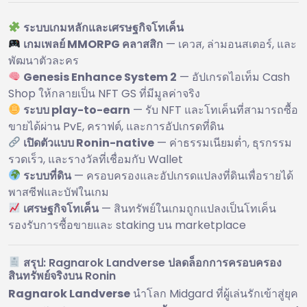
ระบบเกมหลักและเศรษฐกิจโทเค็น
เกมเพลย์ MMORPG คลาสสิก
— เควส, ล่ามอนสเตอร์, และ
พัฒนาตัวละคร
Genesis Enhance System 2
— อัปเกรดไอเท็ม Cash
Shop ให้กลายเป็น NFT GS ที่มีมูลค่าจริง
ระบบ play-to-earn
— รับ NFT และโทเค็นที่สามารถซื้อ
ขายได้ผ่าน PvE, คราฟต์, และการอัปเกรดที่ดิน
เปิดตัวแบบ Ronin-native
— ค่าธรรมเนียมต่ำ, ธุรกรรม
รวดเร็ว, และรางวัลที่เชื่อมกับ Wallet
ระบบที่ดิน
— ครอบครองและอัปเกรดแปลงที่ดินเพื่อรายได้
พาสซีฟและบัฟในเกม
เศรษฐกิจโทเค็น
— สินทรัพย์ในเกมถูกแปลงเป็นโทเค็น
รองรับการซื้อขายและ staking บน marketplace
สรุป: Ragnarok Landverse ปลดล็อกการครอบครอง
สินทรัพย์จริงบน Ronin
Ragnarok Landverse
นำโลก Midgard ที่ผู้เล่นรักเข้าสู่ยุค