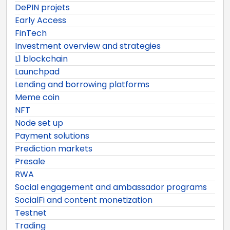
DePIN projets
Early Access
FinTech
Investment overview and strategies
L1 blockchain
Launchpad
Lending and borrowing platforms
Meme coin
NFT
Node set up
Payment solutions
Prediction markets
Presale
RWA
Social engagement and ambassador programs
SocialFi and content monetization
Testnet
Trading