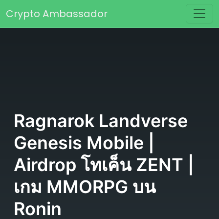
Skip to content
Crypto Ambassador
Main Navigation
Ragnarok Landverse
Genesis Mobile |
Airdrop โทเค็น ZENT |
เกม MMORPG บน
Ronin