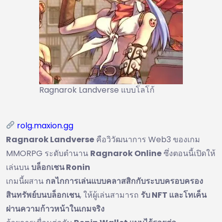
Ragnarok Landverse แบบโลโก้
rolg.maxion.gg
Ragnarok Landverse
คือวิวัฒนาการ Web3 ของเกม
MMORPG ระดับตำนาน
Ragnarok Online
ซึ่งตอนนี้เปิดให้
เล่นบน
บล็อกเชน Ronin
เกมนี้ผสาน
กลไกการเล่นแบบคลาสสิกกับระบบครอบครอง
สินทรัพย์บนบล็อกเชน
, ให้ผู้เล่นสามารถ
รับ NFT และโทเค็น
ผ่านความก้าวหน้าในเกมจริง