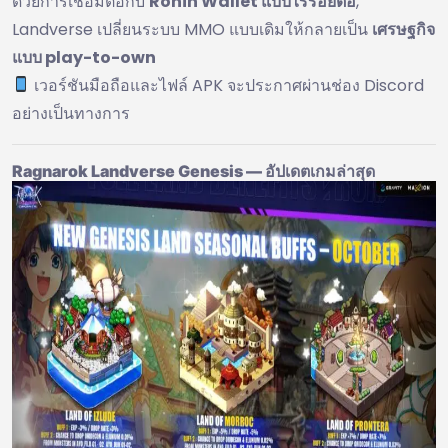
ด้วยการเชื่อมต่อกับ
Ronin Wallet แบบไร้รอยต่อ
,
Landverse เปลี่ยนระบบ MMO แบบเดิมให้กลายเป็น
เศรษฐกิจ
แบบ play-to-own
เวอร์ชันมือถือและไฟล์ APK จะประกาศผ่านช่อง Discord
อย่างเป็นทางการ
Ragnarok Landverse Genesis — อัปเดตเกมล่าสุด