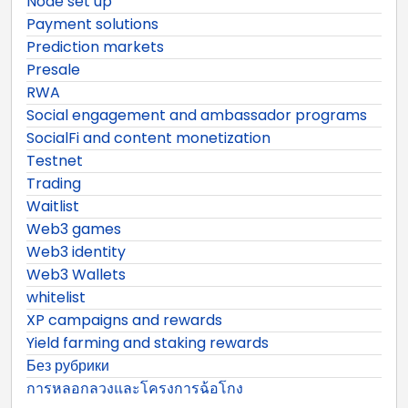
Node set up
Payment solutions
Prediction markets
Presale
RWA
Social engagement and ambassador programs
SocialFi and content monetization
Testnet
Trading
Waitlist
Web3 games
Web3 identity
Web3 Wallets
whitelist
XP campaigns and rewards
Yield farming and staking rewards
Без рубрики
การหลอกลวงและโครงการฉ้อโกง