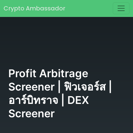
Skip to content
Crypto Ambassador
Main Navigation
Profit Arbitrage
Screener | ฟิวเจอร์ส |
อาร์บิทราจ | DEX
Screener