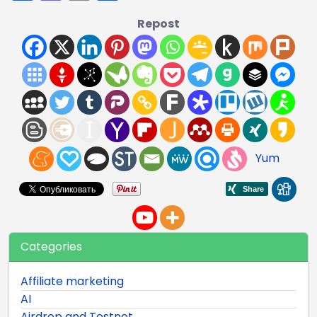
Repost
Yum
Categories
Affiliate marketing
AI
Airdrop and Testnet