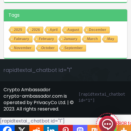
Tags
2025
2026
April
August
December
Fabruary
February
January
March
May
November
October
September
rapidtextai_chatbot id="1"
Crypto Ambassador
[rapidtextai_chatbot 
crypto-ambassador.com is
id="1"]
operated by PrivacyCo Ltd. | ©
GeekyBot
2023. All rights reserved.
online
[rapidtextai_chatbot id="1"]