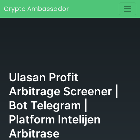
Skip to content
Crypto Ambassador
Main Navigation
Ulasan Profit
Arbitrage Screener |
Bot Telegram |
Platform Intelijen
Arbitrase