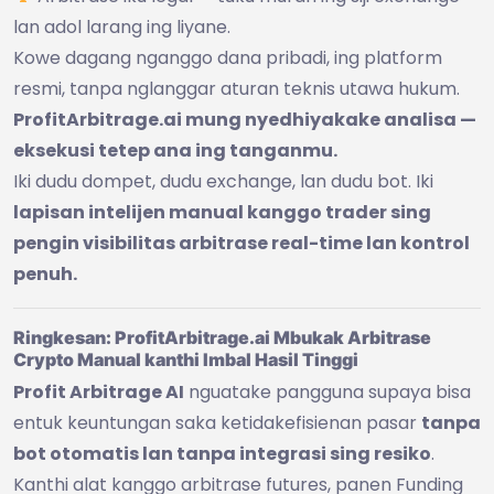
lan adol larang ing liyane.
Kowe dagang nganggo dana pribadi, ing platform
resmi, tanpa nglanggar aturan teknis utawa hukum.
ProfitArbitrage.ai mung nyedhiyakake analisa —
eksekusi tetep ana ing tanganmu.
Iki dudu dompet, dudu exchange, lan dudu bot. Iki
lapisan intelijen manual kanggo trader sing
pengin visibilitas arbitrase real-time lan kontrol
penuh.
Ringkesan: ProfitArbitrage.ai Mbukak Arbitrase
Crypto Manual kanthi Imbal Hasil Tinggi
Profit Arbitrage AI
nguatake pangguna supaya bisa
entuk keuntungan saka ketidakefisienan pasar
tanpa
bot otomatis lan tanpa integrasi sing resiko
.
Kanthi alat kanggo arbitrase futures, panen Funding