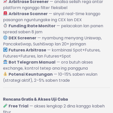
Arbitrase Screener
— analisa selisih rega antar
platform nganggo filter fleksibel
Arbitrase Scanner
— sinyal real-time kanggo
pasangan nguntungake ing CEX lan DEX
Funding Rate Monitor
— pelacakan lan panen
spread saben 8 jam
DEX Screener
— nyambung menyang Uniswap,
PancakeSwap, SushiSwap lan 20+ jaringan
Futures Arbitrase
— kombinasi Spot+Futures,
Futures+Futures, lan Futures+Spot
Bot Telegram Manual
— ora butuh akses
exchange, kontrol tetep ana ing pangguna
Potensi Keuntungan
— 10–15% saben wulan
(strategi aktif), 2–5% saben trade
Rencana Gratis & Akses Uji Coba
Free Trial
— akses lengkap 2 dina kanggo kabeh
fitur