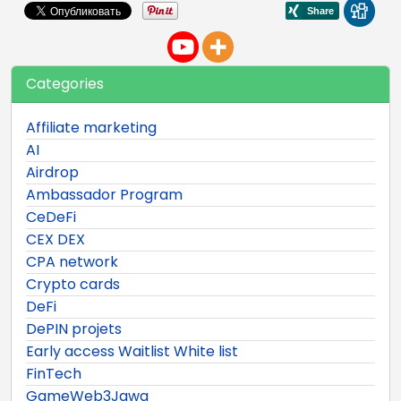
Categories
Affiliate marketing
AI
Airdrop
Ambassador Program
CeDeFi
CEX DEX
CPA network
Crypto cards
DeFi
DePIN projets
Early access Waitlist White list
FinTech
GameWeb3Jawa