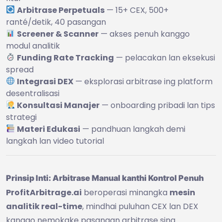
Arbitrase Perpetuals
— 15+ CEX, 500+
ranté/detik, 40 pasangan
Screener & Scanner
— akses penuh kanggo
modul analitik
Funding Rate Tracking
— pelacakan lan eksekusi
spread
Integrasi DEX
— eksplorasi arbitrase ing platform
desentralisasi
Konsultasi Manajer
— onboarding pribadi lan tips
strategi
Materi Edukasi
— pandhuan langkah demi
langkah lan video tutorial
Prinsip Inti: Arbitrase Manual kanthi Kontrol Penuh
ProfitArbitrage.ai
beroperasi minangka
mesin
analitik real-time
, mindhai puluhan CEX lan DEX
kanggo nemokake pasangan arbitrase sing