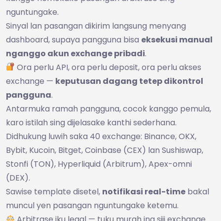
nguntungake.
Sinyal lan pasangan dikirim langsung menyang
dashboard, supaya pangguna bisa
eksekusi manual
nganggo akun exchange pribadi
.
Ora perlu API, ora perlu deposit, ora perlu akses
exchange —
keputusan dagang tetep dikontrol
pangguna
.
Antarmuka ramah pangguna, cocok kanggo pemula,
karo istilah sing dijelasake kanthi sederhana.
Didhukung luwih saka 40 exchange: Binance, OKX,
Bybit, Kucoin, Bitget, Coinbase (CEX) lan Sushiswap,
Stonfi (TON), Hyperliquid (Arbitrum), Apex-omni
(DEX).
Sawise template disetel,
notifikasi real-time
bakal
muncul yen pasangan nguntungake ketemu.
Arbitrase iku legal — tuku murah ing siji exchange