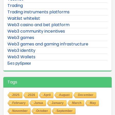
Trading
Trading instruments platforms
Waitlist whitelist
Web3 casino and bet platform
Web3 community incentives
Web3 games
Web3 games and gaming infrastructure
Web3 identity
Web3 Wallets
Без рубрики
Tags
2025
2026
April
August
December
February
Janua
January
March
May
November
October
September