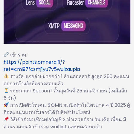
เข้าร่วม:
https://points.omnera.fi/?
ref=cmi97fczmj1yu7v5wulzaupia
รางวัล: แจกจ่ายมากกว่า 1 ล้านดอลลาร์ สูงสุด 250 คะแนน
ต่อการอ้างอิงที่ตรวจสอบแล้ว
ระยะเวลา: Season 1 สิ้นสุดวันที่ 25 พฤศจิกายน (เหลืออีก
6 วัน)
การเปิดตัวโทเคน: $OMN จะเปิดตัวในไตรมาส 4 ปี 2025 ผู้
ถือคะแนนแรกเริ่มอาจได้รับสิทธิประโยชน์
วิธีเข้าร่วม: เชื่อมต่อบัญชี X ทำเควสต์รายวัน เชิญเพื่อน มี
ส่วนร่วมบน X เข้าร่วม waitlist และทดสอบเบต้า