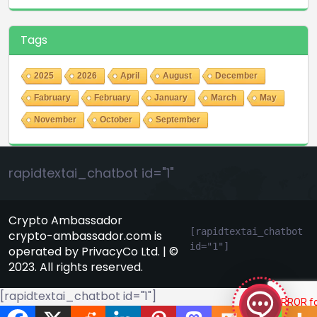
Tags
2025
2026
April
August
December
Fabruary
February
January
March
May
November
October
September
rapidtextai_chatbot id="1"
Crypto Ambassador
[rapidtextai_chatbot 
crypto-ambassador.com is
id="1"]
operated by PrivacyCo Ltd. | ©
GeekyBot
2023. All rights reserved.
online
[rapidtextai_chatbot id="1"]