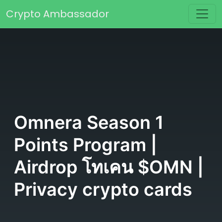
Skip to content
Crypto Ambassador
Main Navigation
Omnera Season 1
Points Program |
Airdrop โทเคน $OMN |
Privacy crypto cards