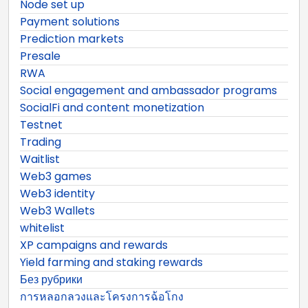
Node set up
Payment solutions
Prediction markets
Presale
RWA
Social engagement and ambassador programs
SocialFi and content monetization
Testnet
Trading
Waitlist
Web3 games
Web3 identity
Web3 Wallets
whitelist
XP campaigns and rewards
Yield farming and staking rewards
Без рубрики
การหลอกลวงและโครงการฉ้อโกง