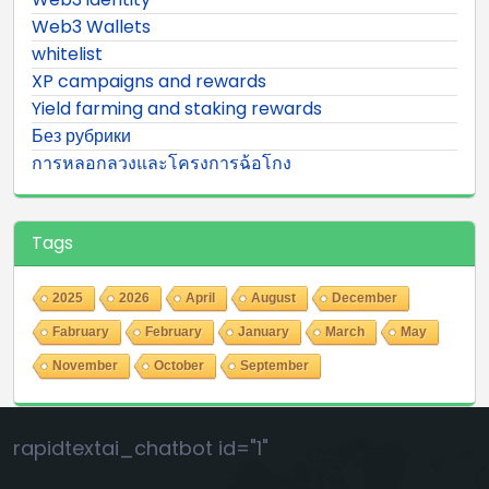
Web3 Wallets
whitelist
XP campaigns and rewards
Yield farming and staking rewards
Без рубрики
การหลอกลวงและโครงการฉ้อโกง
Tags
2025
2026
April
August
December
Fabruary
February
January
March
May
November
October
September
rapidtextai_chatbot id="1"