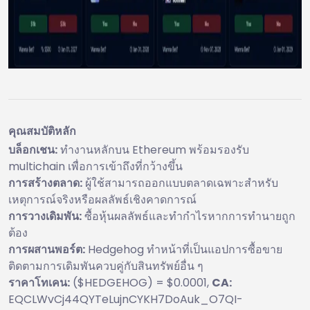
คุณสมบัติหลัก
บล็อกเชน:
ทำงานหลักบน Ethereum พร้อมรองรับ
multichain เพื่อการเข้าถึงที่กว้างขึ้น
การสร้างตลาด:
ผู้ใช้สามารถออกแบบตลาดเฉพาะสำหรับ
เหตุการณ์จริงหรือผลลัพธ์เชิงคาดการณ์
การวางเดิมพัน:
ซื้อหุ้นผลลัพธ์และทำกำไรหากการทำนายถูก
ต้อง
การผสานพอร์ต:
Hedgehog ทำหน้าที่เป็นแอปการซื้อขาย
ติดตามการเดิมพันควบคู่กับสินทรัพย์อื่น ๆ
ราคาโทเคน:
($HEDGEHOG) = $0.0001,
CA:
EQCLWvCj44QYTeLujnCYKH7DoAuk_O7QI-