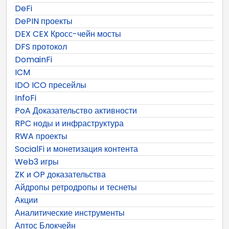
DeFi
DePIN проекты
DEX CEX Кросс-чейн мосты
DFS протокол
DomainFi
ICM
IDO ICO пресейлы
InfoFi
PoA Доказательство активности
RPC ноды и инфраструктура
RWA проекты
SocialFi и монетизация контента
Web3 игры
ZK и OP доказательства
Айдропы ретродропы и теснеты
Акции
Аналитические инструменты
Аптос Блокчейн