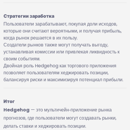
Стратегии заработка
Пользователи зарабатывают, покупая доли исходов,
которые они считают вероятными, и получая прибыль,
когда рынок решается в их пользу.
Создатели рынков также могут получать выгоду,
устанавливая комиссии или привлекая ликвидность к
своим событиям.
Двойная роль Hedgehog как торгового приложения
позволяет пользователям хеджировать позиции,
балансируя риски и максимизируя потенциал прибыли.
Итог
Hedgehog
— это мультичейн‑приложение рынка
прогнозов, где пользователи могут создавать рынки,
делать ставки и хеджировать позиции.