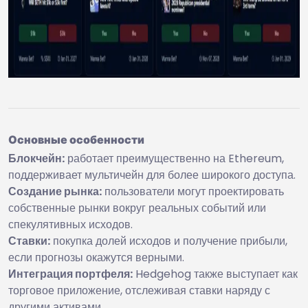
Основные особенности
Блокчейн:
работает преимущественно на Ethereum,
поддерживает мультичейн для более широкого доступа.
Создание рынка:
пользователи могут проектировать
собственные рынки вокруг реальных событий или
спекулятивных исходов.
Ставки:
покупка долей исходов и получение прибыли,
если прогнозы окажутся верными.
Интеграция портфеля:
Hedgehog также выступает как
торговое приложение, отслеживая ставки наряду с
другими активами.