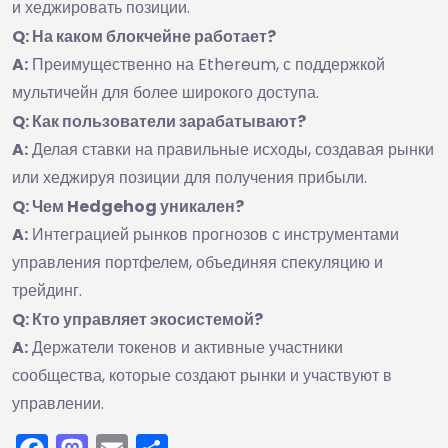
и хеджировать позиции.
Q: На каком блокчейне работает?
A:
Преимущественно на Ethereum, с поддержкой
мультичейн для более широкого доступа.
Q: Как пользователи зарабатывают?
A:
Делая ставки на правильные исходы, создавая рынки
или хеджируя позиции для получения прибыли.
Q: Чем Hedgehog уникален?
A:
Интеграцией рынков прогнозов с инструментами
управления портфелем, объединяя спекуляцию и
трейдинг.
Q: Кто управляет экосистемой?
A:
Держатели токенов и активные участники
сообщества, которые создают рынки и участвуют в
управлении.