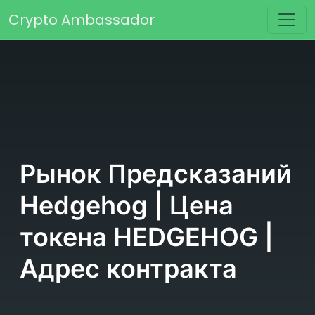
Перейти к содержимому
Crypto Ambassador
Основная навигация
Рынок Предсказаний
Hedgehog | Цена
токена HEDGEHOG |
Адрес контракта