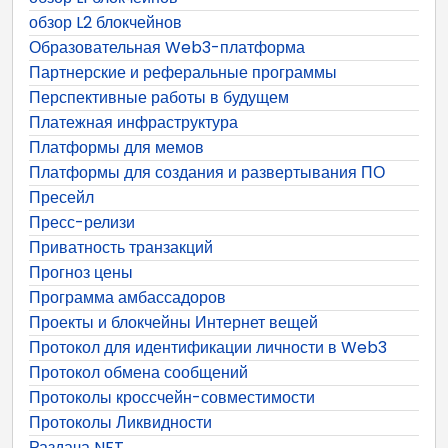
обзор L2 блокчейнов
Образовательная Web3-платформа
Партнерские и реферальные программы
Перспективные работы в будущем
Платежная инфраструктура
Платформы для мемов
Платформы для создания и развертывания ПО
Пресейл
Пресс-релизи
Приватность транзакций
Прогноз цены
Программа амбассадоров
Проекты и блокчейны Интернет вещей
Протокол для идентификации личности в Web3
Протокол обмена сообщений
Протоколы кроссчейн-совместимости
Протоколы Ликвидности
Раздача NFT