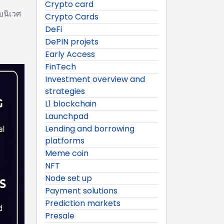
Crypto card
บนิเวศ
Crypto Cards
DeFi
DePIN projets
Early Access
ม
FinTech
Investment overview and
strategies
L1 blockchain
Launchpad
Lending and borrowing
platforms
Meme coin
NFT
Node set up
Payment solutions
Prediction markets
Presale