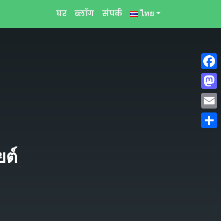
घर
ब्लॉग
संपर्क
ไทย
Face
Mast
Emai
Shar
ยต์