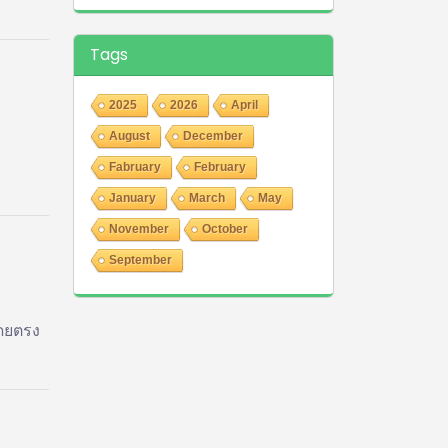
Tags
2025
2026
April
August
December
Fabruary
February
January
March
May
November
October
September
โดยตรง