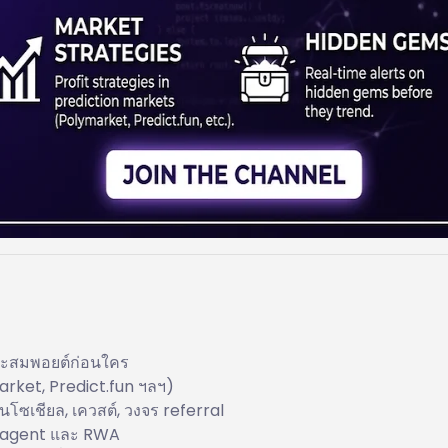
สะสมพอยต์ก่อนใคร
rket, Predict.fun ฯลฯ)
านโซเชียล, เควสต์, วงจร referral
AI‑agent และ RWA