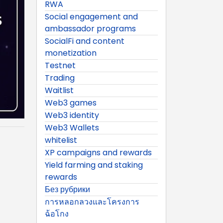
RWA
Social engagement and
ambassador programs
SocialFi and content
monetization
Testnet
Trading
Waitlist
Web3 games
Web3 identity
Web3 Wallets
whitelist
XP campaigns and rewards
Yield farming and staking
rewards
Без рубрики
การหลอกลวงและโครงการ
ฉ้อโกง