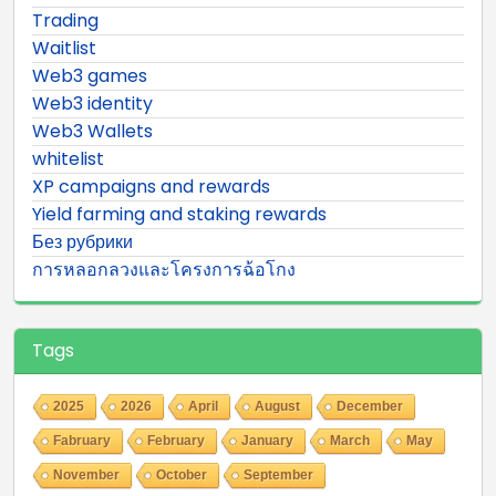
Trading
Waitlist
Web3 games
Web3 identity
Web3 Wallets
whitelist
XP campaigns and rewards
Yield farming and staking rewards
Без рубрики
การหลอกลวงและโครงการฉ้อโกง
Tags
2025
2026
April
August
December
Fabruary
February
January
March
May
November
October
September