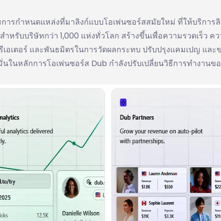
ารกำหนดแหล่งที่มาลิงก์แบบโอเพ่นซอร์สสมัยใหม่ ที่ให้บริการลิง
ับบริษัทกว่า 1,000 แห่งทั่วโลก สร้างขึ้นเพื่อความรวดเร็ว ค
รีเอเตอร์ และพันธมิตรในการวัดผลกระทบ ปรับปรุงแคมเปญ และ
มั่นในหลักการโอเพ่นซอร์ส Dub กำลังปรับเปลี่ยนวิธีการทำงานข