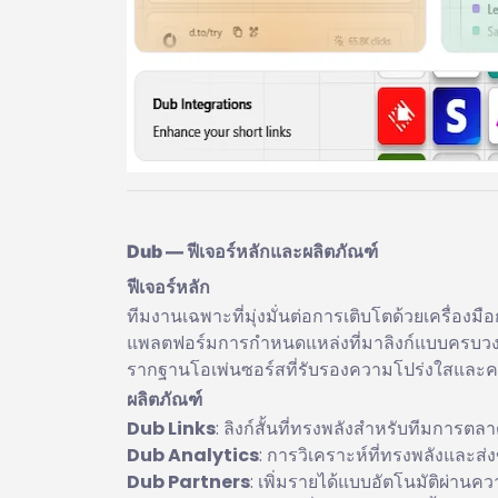
Dub — ฟีเจอร์หลักและผลิตภัณฑ์
ฟีเจอร์หลัก
ทีมงานเฉพาะที่มุ่งมั่นต่อการเติบโตด้วยเครื่องม
แพลตฟอร์มการกำหนดแหล่งที่มาลิงก์แบบครบว
รากฐานโอเพ่นซอร์สที่รับรองความโปร่งใสและคว
ผลิตภัณฑ์
Dub Links
: ลิงก์สั้นที่ทรงพลังสำหรับทีมการตล
Dub Analytics
: การวิเคราะห์ที่ทรงพลังและส่ง
Dub Partners
: เพิ่มรายได้แบบอัตโนมัติผ่านค