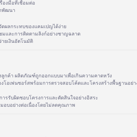
ื่องมือที่เชื่อมต่อ
ักพัฒนา
ะวัดผลกระทบของแคมเปญได้ง่าย
กับผู้ชมและการติดตามลิงก์อย่างชาญฉลาด
ายเงินอัตโนมัติ
ลูกค้า ผลิตภัณฑ์ถูกออกแบบมาเพื่อเกินความคาดหวัง
องโอเพ่นซอร์สพร้อมการตรวจสอบโค้ดและโครงสร้างพื้นฐานอย่า
นการรับผิดชอบโครงการและตัดสินใจอย่างอิสระ
งมอบอย่างต่อเนื่องโดยไม่ลดคุณภาพ