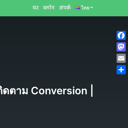
घर
ब्लॉग
संपर्क
ไทย
Face
Mast
Emai
Shar
ติดตาม Conversion |