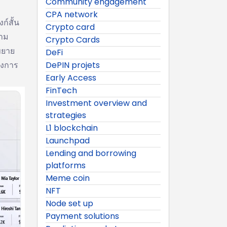
Community engagement
CPA network
ก์สั้น
Crypto card
วาม
Crypto Cards
ขยาย
DeFi
องการ
DePIN projets
Early Access
FinTech
Investment overview and
strategies
L1 blockchain
Launchpad
Lending and borrowing
platforms
Meme coin
NFT
Node set up
Payment solutions