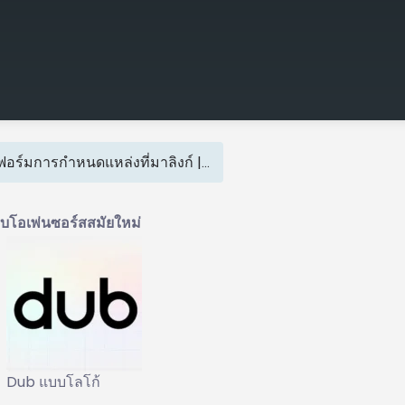
อร์มการกำหนดแหล่งที่มาลิงก์ |...
บโอเพ่นซอร์สสมัยใหม่
Dub แบบโลโก้