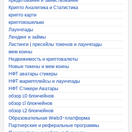
Кредитование и заимствование
Крипто Аналитика и Статистика
крипто карти
криптокошельки
Лаунчпады
Лендинг и займы
Листинги | пресейлы токенов и лаунчпады
мем коины
Недвижимость и криптовалюты
Новые токены и мем коины
НФТ аватары стикеры
НФТ маркетплейсы и лаунчпады
НФТ Стикери Аватары
обзор L0 блокчейнов
обзор L1 блокчейнов
обзор L2 блокчейнов
Образовательная Web3-платформа
Партнерские и реферальные программы