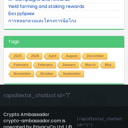
Yield farming and staking rewards
Без рубрики
การหลอกลวงและโครงการฉ้อโกง
Tags
2025
2026
April
August
December
Fabruary
February
January
March
May
November
October
September
rapidtextai_chatbot id="1"
Crypto Ambassador
[rapidtextai_chatbot 
crypto-ambassador.com is
id="1"]
operated by PrivacyCo Ltd. | ©