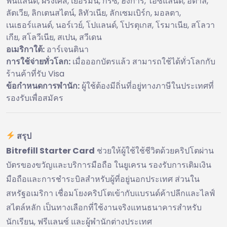
ฟินแลนด์, ฝรั่งเศส, เยอรมนี, กรีซ, ฮังการี, ไอซ์แลนด์, อิตาลี,
ลัตเวีย, ลิกเตนสไตน์, ลิทัวเนีย, ลักเซมเบิร์ก, มอลตา,
เนเธอร์แลนด์, นอร์เวย์, โปแลนด์, โปรตุเกส, โรมาเนีย, สโลวา
เกีย, สโลวีเนีย, สเปน, สวีเดน
อเมริกาใต้:
อาร์เจนตินา
การใช้จ่ายทั่วโลก:
เมื่อออกบัตรแล้ว สามารถใช้ได้ทั่วโลกกับ
ร้านค้าที่รับ Visa
ข้อกำหนดการพำนัก:
ผู้ใช้ต้องมีถิ่นที่อยู่ทางภาษีในประเทศที่
รองรับเพื่อสมัคร
สรุป
Bitrefill Starter Card
ช่วยให้ผู้ใช้ใช้ชีวิตด้วยคริปโตผ่าน
บัตรของขวัญและบริการมือถือ ในยูเครน รองรับการเติมเงิน
มือถือและการชำระบิลสำหรับผู้ที่อยู่นอกประเทศ ส่วนใน
สหรัฐอเมริกา เชื่อมโยงคริปโตเข้ากับแบรนด์ค้าปลีกและไลฟ์
สไตล์หลัก เป็นทางเลือกที่ใช้งานจริงแทนธนาคารสำหรับ
นักเรียน, ฟรีแลนซ์ และผู้พำนักต่างประเทศ