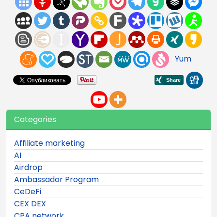
Yum
Categories
Affiliate marketing
AI
Airdrop
Ambassador Program
CeDeFi
CEX DEX
CPA network