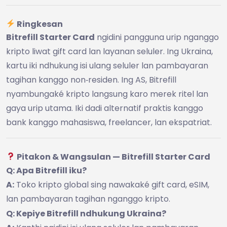
Ringkesan
Bitrefill Starter Card
ngidini pangguna urip nganggo
kripto liwat gift card lan layanan seluler. Ing Ukraina,
kartu iki ndhukung isi ulang seluler lan pambayaran
tagihan kanggo non‑residen. Ing AS, Bitrefill
nyambungaké kripto langsung karo merek ritel lan
gaya urip utama. Iki dadi alternatif praktis kanggo
bank kanggo mahasiswa, freelancer, lan ekspatriat.
Pitakon & Wangsulan — Bitrefill Starter Card
Q: Apa Bitrefill iku?
A:
Toko kripto global sing nawakaké gift card, eSIM,
lan pambayaran tagihan nganggo kripto.
Q: Kepiye Bitrefill ndhukung Ukraina?