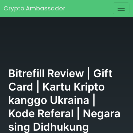
Skip to content
Crypto Ambassador
Main Navigation
Bitrefill Review | Gift
Card | Kartu Kripto
kanggo Ukraina |
Kode Referal | Negara
sing Didhukung