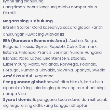
liyane sing didhukung
Pangiriman: bonus langsung mlebu dompet akun
Bitrefill
Negara sing Didhukung
Bitrefill Starter Card kasedhiya sacara global, kanthi
dhukungan kuwat ing wilayah iki:
EEA (European Economic Area):
Austria, Belgia,
Bulgaria, Kroasia, Siprus, Republik Ceko, Denmark,
Estonia, Finlandia, Prancis, Jerman, Yunani, Hungaria,
Islandia, Italia, Latvia, Liechtenstein, Lituania,
Luksemburg, Malta, Walanda, Norwegia, Polandia,
Portugal, Rumania, Slovakia, Slovenia, Spanyol, Swedia
Amérika Kidul:
Argentina
Penggunaan global:
sawisé diterbitaké, kartu bisa
digunakaké ing saindenging donya ing merchant sing
nampa Visa
Syarat domisili:
pangguna kudu nduwé domisili pajak
ing negara sing didhukung kanggo ndhaptar