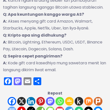
A:
Kanthi ngidini isi ulang seluler lan pambayaran
tagihan langsung nganggo Bitcoin utawa stablecoin.
Q: Apa keuntungan kanggo warga AS?
A:
Akses menyang gift card Amazon, Walmart,
Starbucks, Apple, Netflix, Uber, lan liya‑liyané.
Q: Kripto apa sing didhukung?
A:
Bitcoin, Lightning, Ethereum, USDC, USDT, Binance
Pay, Litecoin, Dogecoin, Solana, Dash.
Q: Sepira cepet pangiriman?
A:
Kode gift card kasedhiya mung sawetara menit lan
langsung dikirim liwat email.
Facebook
Mastodon
Email
Share
Repost