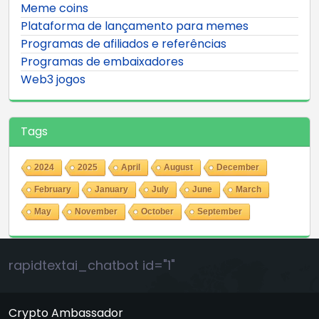
Meme coins
Plataforma de lançamento para memes
Programas de afiliados e referências
Programas de embaixadores
Web3 jogos
Tags
2024
2025
April
August
December
February
January
July
June
March
May
November
October
September
rapidtextai_chatbot id="1"
Crypto Ambassador