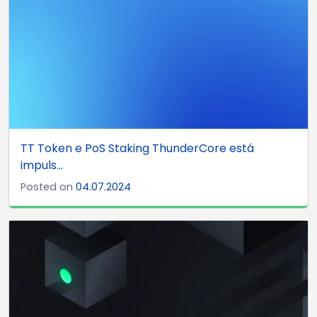
TT Token e PoS Staking ThunderCore está
impuls...
Posted on
04.07.2024