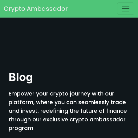
Saltar para o conteúdo
Crypto Ambassador
Navegação principal
Blog
Empower your crypto journey with our
platform, where you can seamlessly trade
and invest, redefining the future of finance
through our exclusive crypto ambassador
program