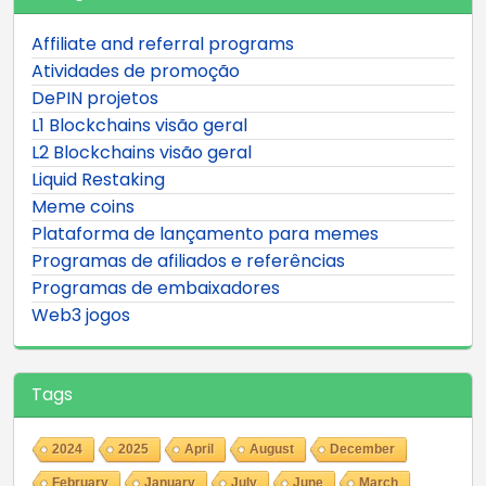
Affiliate and referral programs
Atividades de promoção
DePIN projetos
L1 Blockchains visão geral
L2 Blockchains visão geral
Liquid Restaking
Meme coins
Plataforma de lançamento para memes
Programas de afiliados e referências
Programas de embaixadores
Web3 jogos
Tags
2024
2025
April
August
December
February
January
July
June
March