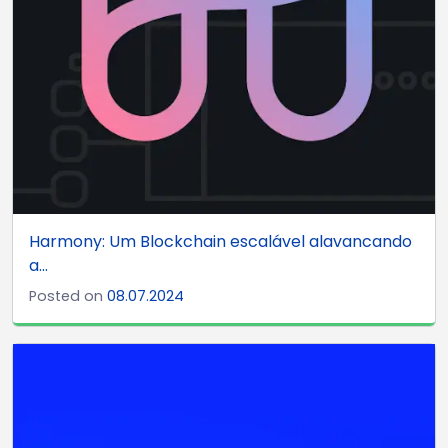
Harmony: Um Blockchain escalável alavancando
a...
Posted on
08.07.2024