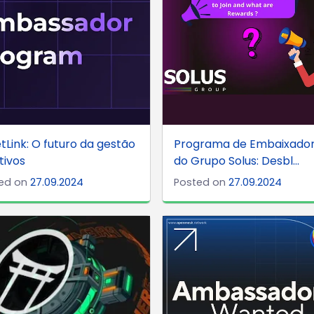
tLink: O futuro da gestão
Programa de Embaixado
tivos
do Grupo Solus: Desbl...
ed on
27.09.2024
Posted on
27.09.2024