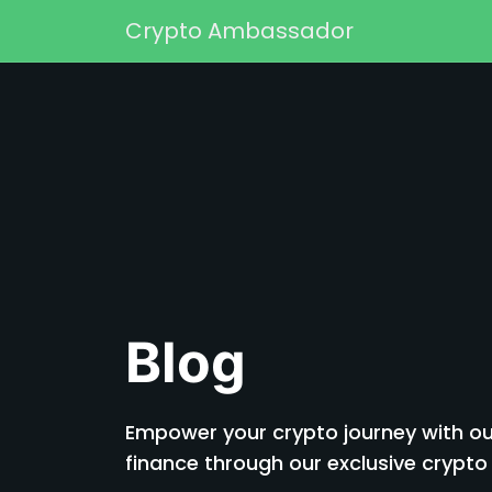
Saltar para o conteúdo
Crypto Ambassador
Navegação principal
Blog
Empower your crypto journey with our
finance through our exclusive cryp