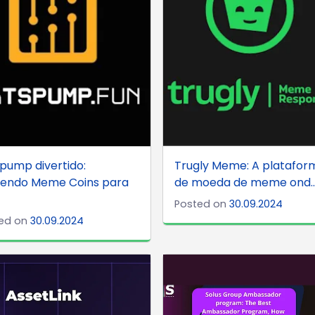
pump divertido:
Trugly Meme: A platafor
zendo Meme Coins para
de moeda de meme ond..
Posted on
30.09.2024
ed on
30.09.2024