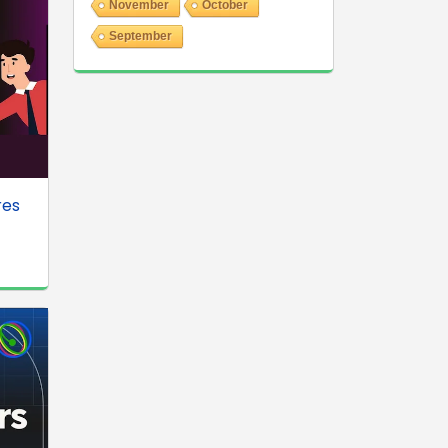
November
October
September
res