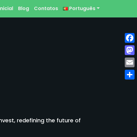
nicial
Blog
Contatos
Português
Face
Mast
Emai
Shar
est, redefining the future of