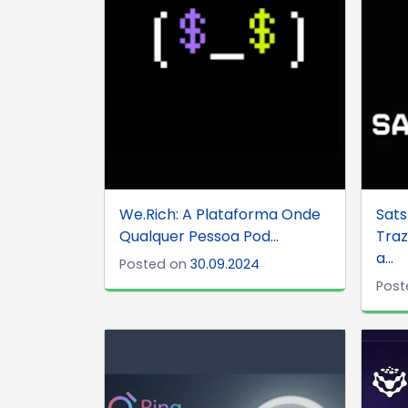
We.Rich: A Plataforma Onde
Sats
Qualquer Pessoa Pod...
Tra
a...
Posted on
30.09.2024
Post