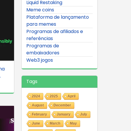
Liquid Restaking
Meme coins
Plataforma de lançamento
para memes
Programas de afiliados e
referências
Programas de
embaixadores
Web3 jogos
ma
.
Tags
2024
2025
April
August
December
February
January
July
June
March
May