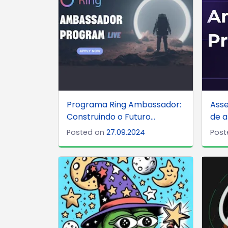
Programa Ring Ambassador:
Asse
Construindo o Futuro...
de a
Posted on
27.09.2024
Post