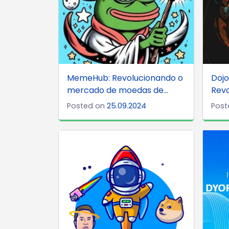
MemeHub: Revolucionando o
Doj
mercado de moedas de...
Revo
Posted on
25.09.2024
Post