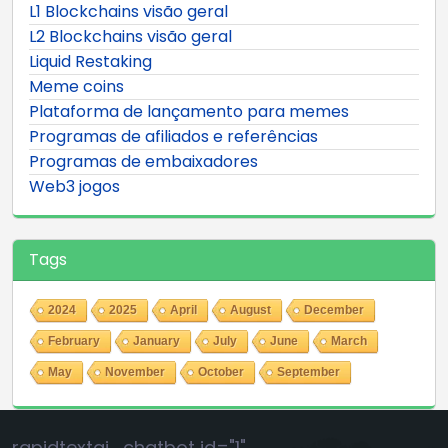
L1 Blockchains visão geral
L2 Blockchains visão geral
Liquid Restaking
Meme coins
Plataforma de lançamento para memes
Programas de afiliados e referências
Programas de embaixadores
Web3 jogos
Tags
2024
2025
April
August
December
February
January
July
June
March
May
November
October
September
rapidtextai_chatbot id="1"