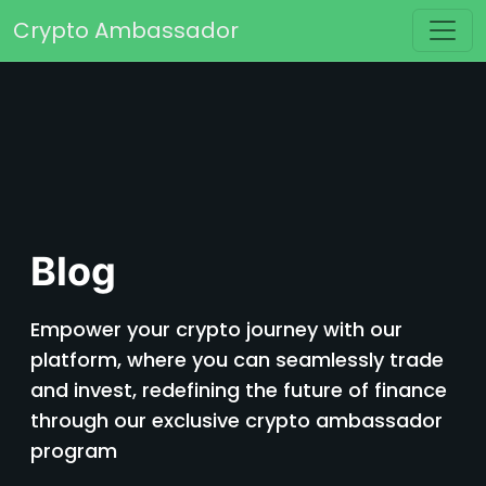
Saltar para o conteúdo
Crypto Ambassador
Navegação principal
Blog
Empower your crypto journey with our
platform, where you can seamlessly trade
and invest, redefining the future of finance
through our exclusive crypto ambassador
program