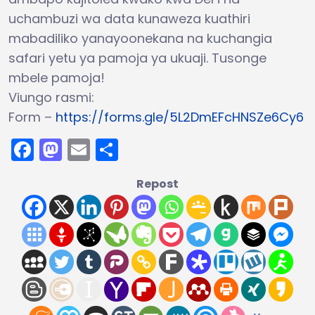
uchambuzi wa data kunaweza kuathiri
mabadiliko yanayoonekana na kuchangia
safari yetu ya pamoja ya ukuaji. Tusonge
mbele pamoja!
Viungo rasmi:
Form –
https://forms.gle/5L2DmEFcHNSZe6Cy6
Facebook
Mastodon
Email
Share
Repost