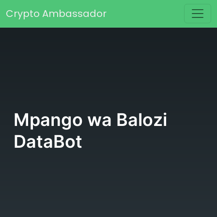
Skip to content
Crypto Ambassador
Main Navigation
Mpango wa Balozi
DataBot