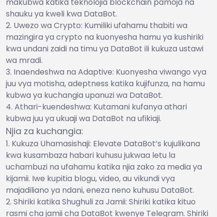
makubwa katika teknolojia blockchain pamoja na
shauku ya kweli kwa DataBot.
Uwezo wa Crypto: Kumiliki ufahamu thabiti wa
mazingira ya crypto na kuonyesha hamu ya kushiriki
kwa undani zaidi na timu ya DataBot ili kukuza ustawi
wa mradi.
Inaendeshwa na Adaptive: Kuonyesha viwango vya
juu vya motisha, adeptness katika kujifunza, na hamu
kubwa ya kuchangia upanuzi wa DataBot.
Athari-kuendeshwa: Kutamani kufanya athari
kubwa juu ya ukuaji wa DataBot na ufikiaji.
Njia za kuchangia:
Kukuza Uhamasishaji: Elevate DataBot’s kujulikana
kwa kusambaza habari kuhusu jukwaa letu la
uchambuzi na ufahamu katika njia zako za media ya
kijamii. Iwe kupitia blogu, video, au vikundi vya
majadiliano ya ndani, eneza neno kuhusu DataBot.
Shiriki katika Shughuli za Jamii: Shiriki katika kituo
rasmi cha jamii cha DataBot kwenye Telegram. Shiriki