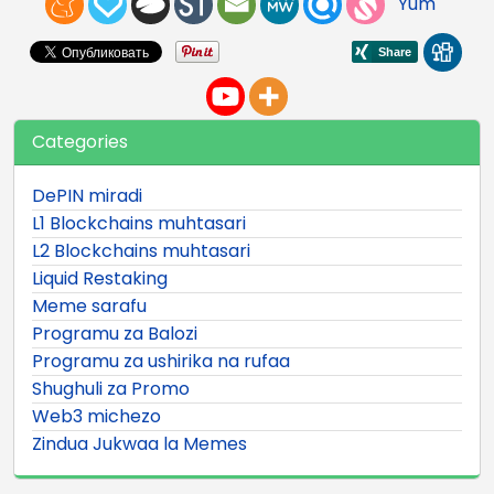
Yum
Categories
DePIN miradi
L1 Blockchains muhtasari
L2 Blockchains muhtasari
Liquid Restaking
Meme sarafu
Programu za Balozi
Programu za ushirika na rufaa
Shughuli za Promo
Web3 michezo
Zindua Jukwaa la Memes