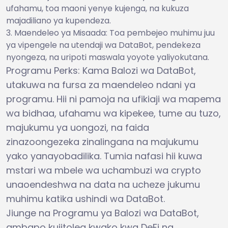
ufahamu, toa maoni yenye kujenga, na kukuza
majadiliano ya kupendeza.
Maendeleo ya Misaada: Toa pembejeo muhimu juu
ya vipengele na utendaji wa DataBot, pendekeza
nyongeza, na uripoti maswala yoyote yaliyokutana.
Programu Perks: Kama Balozi wa DataBot,
utakuwa na fursa za maendeleo ndani ya
programu. Hii ni pamoja na ufikiaji wa mapema
wa bidhaa, ufahamu wa kipekee, tume au tuzo,
majukumu ya uongozi, na faida
zinazoongezeka zinalingana na majukumu
yako yanayobadilika. Tumia nafasi hii kuwa
mstari wa mbele wa uchambuzi wa crypto
unaoendeshwa na data na ucheze jukumu
muhimu katika ushindi wa DataBot.
Jiunge na Programu ya Balozi wa DataBot,
ambapo kujitolea kwako kwa DeFi na