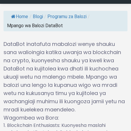
Home
/
Blogi
/
Programu za Balozi
/
Mpango wa Balozi DataBot
DataBot inatafuta mabalozi wenye shauku
sana walioingia katika uwanja wa blockchain
na crypto, kuonyesha shauku ya kweli kwa
DataBot na kujitolea kwa dhati ili kuchochea
ukuaji wetu na malengo mbele. Mpango wa
balozi una lengo la kupanua wigo wa mradi
wetu na kukusanya timu ya kujitolea ya
wachangiaji muhimu ili kuongoza jamii yetu na
mradi kuelekea maendeleo.
Wagombea wa Bora:
Blockchain Enthusiasts: Kuonyesha maslahi