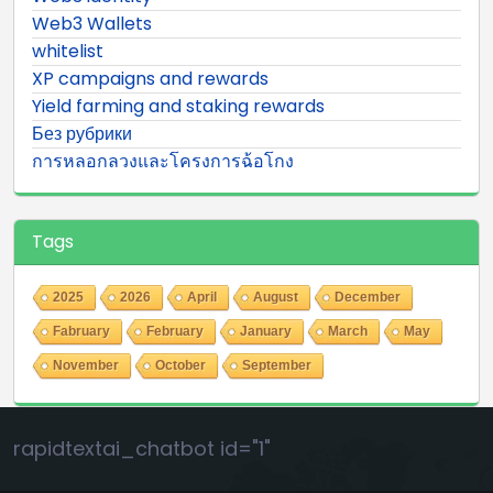
Web3 Wallets
whitelist
XP campaigns and rewards
Yield farming and staking rewards
Без рубрики
การหลอกลวงและโครงการฉ้อโกง
Tags
2025
2026
April
August
December
Fabruary
February
January
March
May
November
October
September
rapidtextai_chatbot id="1"