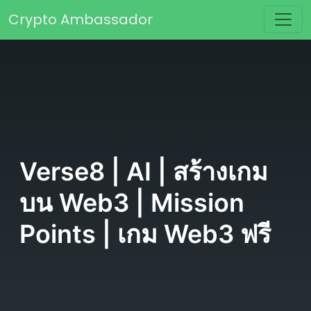
Skip to content
Crypto Ambassador
Main Navigation
Verse8 | AI | สร้างเกม
บน Web3 | Mission
Points | เกม Web3 ฟรี