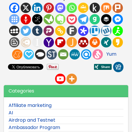
Yum
Categories
Affiliate marketing
AI
Airdrop and Testnet
Ambassador Program