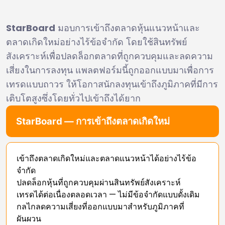
StarBoard
มอบการเข้าถึงตลาดหุ้นแนวหน้าและ
ตลาดเกิดใหม่อย่างไร้ข้อจำกัด โดยใช้สินทรัพย์
สังเคราะห์เพื่อปลดล็อกตลาดที่ถูกควบคุมและลดความ
เสี่ยงในการลงทุน แพลตฟอร์มนี้ถูกออกแบบมาเพื่อการ
เทรดแบบถาวร ให้โอกาสนักลงทุนเข้าถึงภูมิภาคที่มีการ
เติบโตสูงซึ่งโดยทั่วไปเข้าถึงได้ยาก
StarBoard — การเข้าถึงตลาดเกิดใหม่
เข้าถึงตลาดเกิดใหม่และตลาดแนวหน้าได้อย่างไร้ข้อ
จำกัด
ปลดล็อกหุ้นที่ถูกควบคุมผ่านสินทรัพย์สังเคราะห์
เทรดได้ต่อเนื่องตลอดเวลา — ไม่มีข้อจำกัดแบบดั้งเดิม
กลไกลดความเสี่ยงที่ออกแบบมาสำหรับภูมิภาคที่
ผันผวน