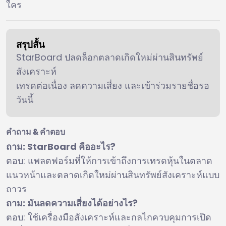
ใคร
สรุปสั้น
StarBoard ปลดล็อกตลาดเกิดใหม่ผ่านสินทรัพย์
สังเคราะห์
เทรดต่อเนื่อง ลดความเสี่ยง และเข้าร่วมรายชื่อรอ
วันนี้
คำถาม & คำตอบ
ถาม: StarBoard คืออะไร?
ตอบ: แพลตฟอร์มที่ให้การเข้าถึงการเทรดหุ้นในตลาด
แนวหน้าและตลาดเกิดใหม่ผ่านสินทรัพย์สังเคราะห์แบบ
ถาวร
ถาม: มันลดความเสี่ยงได้อย่างไร?
ตอบ: ใช้เครื่องมือสังเคราะห์และกลไกควบคุมการเปิด