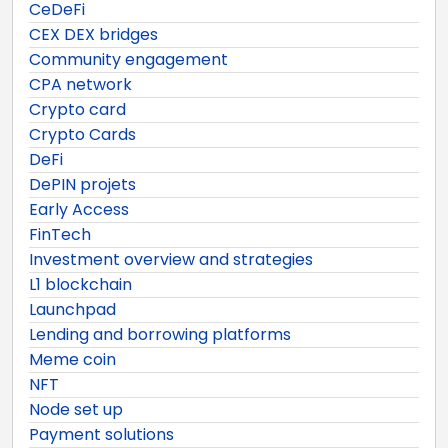
CeDeFi
CEX DEX bridges
Community engagement
CPA network
Crypto card
Crypto Cards
DeFi
DePIN projets
Early Access
FinTech
Investment overview and strategies
L1 blockchain
Launchpad
Lending and borrowing platforms
Meme coin
NFT
Node set up
Payment solutions