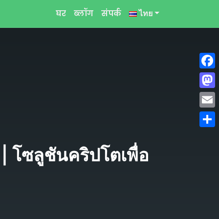
घर
ब्लॉग
संपर्क
ไทย
Face
Mast
Emai
Shar
 โซลูชันคริปโตเพื่อ