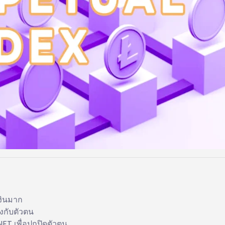
งินมาก
ยงกับตัวตน
NFT เพื่อปกปิดตัวตน