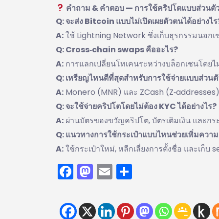
คำถาม & คำตอบ — การใช้คริปโตแบบส่วนตั
Q: จะส่ง Bitcoin แบบไม่เปิดเผยตัวตนได้อย่างไร
A:
ใช้ Lightning Network ซึ่งเก็บธุรกรรมนอกเ
Q: Cross‑chain swaps คืออะไร?
A:
การแลกเปลี่ยนโทเคนระหว่างบล็อกเชนโดยไม่
Q: เหรียญไหนดีที่สุดสำหรับการใช้จ่ายแบบส่วนต
A:
Monero (MNR) และ ZCash (Z‑addresses) ถ
Q: จะใช้จ่ายคริปโตโดยไม่ต้อง KYC ได้อย่างไร?
A:
ผ่านบัตรของขวัญคริปโต, บัตรเติมเงิน และกระ
Q: แนวทางการใช้กระเป๋าแบบไหนช่วยเพิ่มความเ
A:
ใช้กระเป๋าใหม่, หลีกเลี่ยงการตั้งชื่อ และเก
Facebook
Mastodon
Email
Share