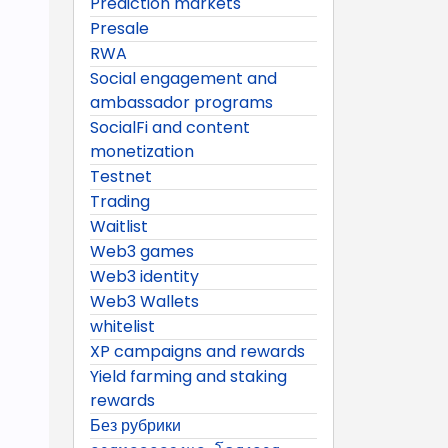
Prediction markets
Presale
RWA
Social engagement and
ambassador programs
SocialFi and content
monetization
Testnet
Trading
Waitlist
Web3 games
Web3 identity
Web3 Wallets
whitelist
XP campaigns and rewards
Yield farming and staking
rewards
Без рубрики