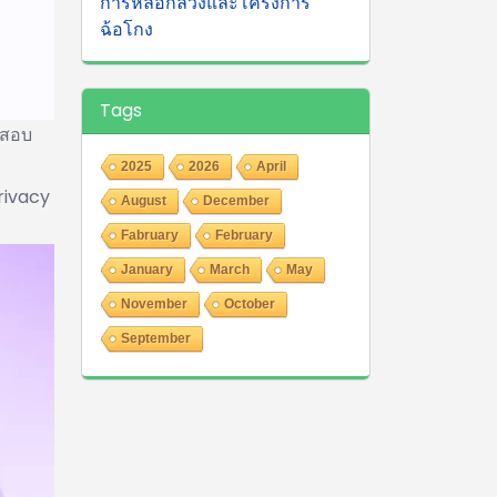
การหลอกลวงและโครงการ
ฉ้อโกง
Tags
จสอบ
2025
2026
April
rivacy
August
December
Fabruary
February
January
March
May
November
October
September