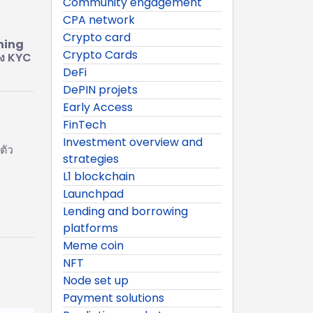
Community engagement
CPA network
Crypto card
ning
Crypto Cards
อง KYC
DeFi
DePIN projets
Early Access
FinTech
Investment overview and
ตัว
strategies
L1 blockchain
Launchpad
Lending and borrowing
platforms
Meme coin
NFT
Node set up
Payment solutions