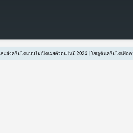
บและส่งคริปโตแบบไม่เปิดเผยตัวตนในปี 2026 | โซลูชันคริปโตเพื่อคว